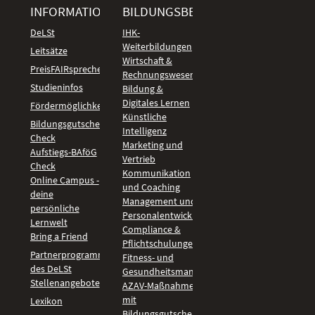
INFORMATIONEN
BILDUNGSBEREICHE
DeLSt
IHK-
Weiterbildungen
Leitsätze
Wirtschaft &
PreisFAIRsprechen
Rechnungswesen
Studieninfos
Bildung &
Digitales Lernen
Fördermöglichkeiten
Künstliche
Bildungsgutschein
Intelligenz
Check
Marketing und
Aufstiegs-BAföG
Vertrieb
Check
Kommunikation
Online Campus -
und Coaching
deine
Management und
persönliche
Personalentwicklung
Lernwelt
Compliance &
Bring a Friend
Pflichtschulungen
Partnerprogramm
Fitness- und
des DeLSt
Gesundheitsmanagement
Stellenangebote
AZAV-Maßnahmen
mit
Lexikon
Bildungsgutschein