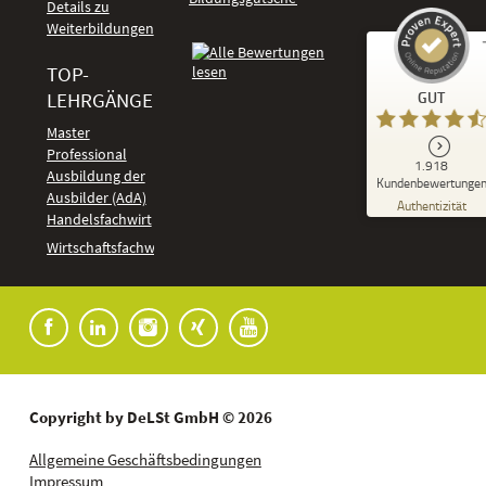
Details zu
Weiterbildungen
TOP-
Kundenbewertungen und Erfahrungen zu
LEHRGÄNGE
GUT
DeLSt - Deutsches eLearning Studieninstitut
Master
Professional
GUT
1.918
%
92
Ausbildung der
Kundenbewertunge
Ausbilder (AdA)
Empfehlungen auf
Authentizität
ProvenExpert.com
Handelsfachwirt
5,00
/
4,37
Kundenbewertungen
Wirtschaftsfachwirt
91
1.827
Bewertungen auf
7
Bewertungen von
ProvenExpert.com
anderen Quellen
Blick aufs ProvenExpert-Profil werfen
04.08.2026
Copyright by DeLSt GmbH © 2026
Allgemeine Geschäftsbedingungen
Impressum