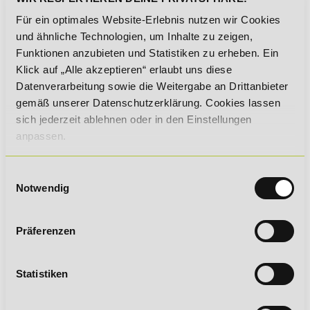
Für ein optimales Website-Erlebnis nutzen wir Cookies
Von der Anmeldung über die
und ähnliche Technologien, um Inhalte zu zeigen,
Lernphase bis hin zum
Funktionen anzubieten und Statistiken zu erheben. Ein
Zertifikat:
Klick auf „Alle akzeptieren“ erlaubt uns diese
Bei uns findet alles komplett
Datenverarbeitung sowie die Weitergabe an Drittanbieter
online statt!
gemäß unserer Datenschutzerklärung. Cookies lassen
sich jederzeit ablehnen oder in den Einstellungen
anpassen.
Vollzeit oder berufsbegleitend
in deinem eigenen Lerntempo:
Einwilligungsauswahl
Notwendig
Definiere Lernen neu!
Präferenzen
Statistiken
Crossmedial verknüpfen,
praxisnah anwenden und
zeitgemäß lernen: