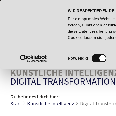
07191 - 22986 - 0
BILDUNGSHOTLINE:
WIR RESPEKTIEREN DEI
- Bildungsroute!
20% Rabatt bis 03.09.2026 - Bildungsrout
Für ein optimales Website
zeigen, Funktionen anzubie
diese Datenverarbeitung s
Cookies lassen sich jeder
Einwilligungsauswahl
Notwendig
KÜNSTLICHE INTELLIGEN
DIGITAL TRANSFORMATIO
Du befindest dich hier:
Start
Künstliche Intelligenz
Digital Transfo