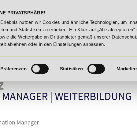
DELST
STUDIENINFOS
KONTA
NE PRIVATSPHÄRE!
e!
20% Rabatt bis 03.09.2026 - Bildungsroute!
20% R
-Erlebnis nutzen wir Cookies und ähnliche Technologien, um Inha
ten und Statistiken zu erheben. Ein Klick auf „Alle akzeptieren“ 
owie die Weitergabe an Drittanbieter gemäß unserer Datenschut
zeit ablehnen oder in den Einstellungen anpassen.
Präferenzen
Statistiken
Marketin
Z
N MANAGER
|
WEITERBILDUNG
rmation Manager