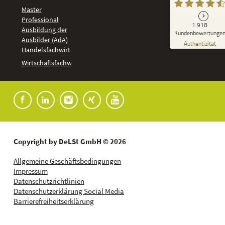
Master
Professional
GUT
1.918
%
92
Ausbildung der
Kundenbewertunge
Ausbilder (AdA)
Empfehlungen auf
Authentizität
ProvenExpert.com
Handelsfachwirt
5,00
/
4,37
Kundenbewertungen
Wirtschaftsfachwirt
91
1.827
Bewertungen auf
7
Bewertungen von
ProvenExpert.com
anderen Quellen
Blick aufs ProvenExpert-Profil werfen
04.08.2026
Copyright by DeLSt GmbH © 2026
Allgemeine Geschäftsbedingungen
Impressum
Datenschutzrichtlinien
Datenschutzerklärung Social Media
Barrierefreiheitserklärung