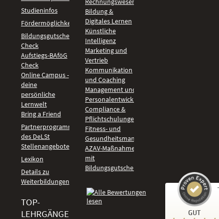
Rechnungswesen
Studieninfos
Bildung &
Digitales Lernen
Fördermöglichkeiten
Künstliche
Bildungsgutschein
Intelligenz
Check
Marketing und
Aufstiegs-BAföG
Vertrieb
Check
Kommunikation
Online Campus -
und Coaching
deine
Management und
persönliche
Personalentwicklung
Lernwelt
Compliance &
Bring a Friend
Pflichtschulungen
Partnerprogramm
Fitness- und
des DeLSt
Gesundheitsmanagement
Stellenangebote
AZAV-Maßnahmen
mit
Lexikon
Bildungsgutschein
Details zu
Weiterbildungen
TOP-
Kundenbewertungen und Erfahrungen zu
LEHRGÄNGE
GUT
DeLSt - Deutsches eLearning Studieninstitut