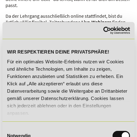
passt.
Da der Lehrgang ausschließlich online stattfindet, bist du
örtlich völlig flexibel. Zeitgebundene
Live-Webinare
finden
ausschließlich abends und online, in Form von Live-
Webinaren statt. Die Fortbildung zum geprüften Betriebswirt
(IHK) lässt sich daher problemlos berufsbegleitend
absolvieren und passt sich auch deinen privaten und
WIR RESPEKTIEREN DEINE PRIVATSPHÄRE!
familiären Situation an.
Für ein optimales Website-Erlebnis nutzen wir Cookies
Ein Einstieg in den Kurs ist täglich möglich
. Neben hoher
und ähnliche Technologien, um Inhalte zu zeigen,
Flexibilität zeichnet sich das
DeLSt
durch eine umfassende
Betreuung der Teilnehmenden während der gesamten
Funktionen anzubieten und Statistiken zu erheben. Ein
Lernzeit aus - dein Erfolg liegt uns am Herzen!
Klick auf „Alle akzeptieren“ erlaubt uns diese
Datenverarbeitung sowie die Weitergabe an Drittanbieter
Wenn du eine Karriere im Management anstrebst und als
geprüfter Betriebswirt (IHK) einen staatlich anerkannten
gemäß unserer Datenschutzerklärung. Cookies lassen
Abschluss erwerben möchtest, bietet dir das DeLSt die
sich jederzeit ablehnen oder in den Einstellungen
bestmöglichen Voraussetzungen.
anpassen.
Starte noch heute deine IHK-
Einwilligungsauswahl
Prüfungsvorbereitung zum Geprüften
Notwendig