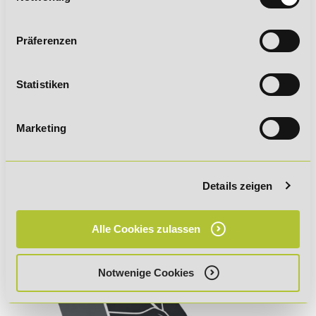
Betriebswirt IHK
Präferenzen
Geprüfter Betriebswirt (IHK)
Statistiken
Geprüfter Betriebswirt (IHK) mit
Bildungsgutschein
Marketing
Details zeigen
Alle Cookies zulassen
Notwenige Cookies