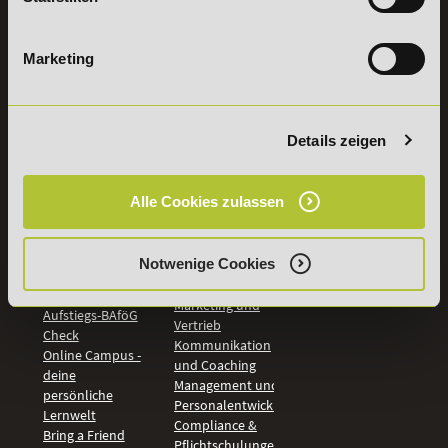
Vertrag
widerrufen
Marketing
INFORMATIONEN
BILDUNGSBEREICHE
Details zeigen
DeLSt
IHK-
Weiterbildungen
Leitsätze
Wirtschaft &
PreisFAIRsprechen
Alle Cookies zulassen
Rechnungswesen
Studieninfos
Bildung &
Digitales Lernen
Fördermöglichkeiten
Notwenige Cookies
Künstliche
Bildungsgutschein
Intelligenz
Check
Marketing und
Aufstiegs-BAföG
Vertrieb
Check
Kommunikation
Online Campus -
und Coaching
deine
Management und
persönliche
Personalentwicklung
Lernwelt
Compliance &
Bring a Friend
Pflichtschulungen