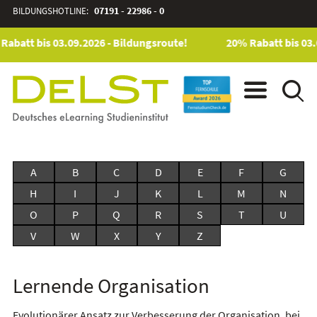
BILDUNGSHOTLINE:
07191 - 22986 - 0
Rabatt bis 03.09.2026 - Bildungsroute!
20% Rabatt bis 03.
A
B
C
D
E
F
G
H
I
J
K
L
M
N
O
P
Q
R
S
T
U
V
W
X
Y
Z
Lernende Organisation
Evolutionärer Ansatz zur Verbesserung der Organisation, bei