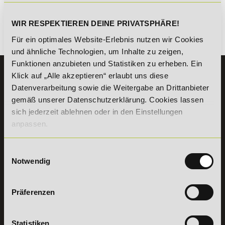
kombinierbar. Wir informieren dich gern.
WIR RESPEKTIEREN DEINE PRIVATSPHÄRE!
Für ein optimales Website-Erlebnis nutzen wir Cookies
Es gibt keine Einträge mit diesem Anfangsbuchstaben.
und ähnliche Technologien, um Inhalte zu zeigen,
Funktionen anzubieten und Statistiken zu erheben. Ein
KONTAKT
Klick auf „Alle akzeptieren“ erlaubt uns diese
07191 - 22986 - 0
Datenverarbeitung sowie die Weitergabe an Drittanbieter
gemäß unserer Datenschutzerklärung. Cookies lassen
+49 (0) 7191 9513203
sich jederzeit ablehnen oder in den Einstellungen
anpassen.
DeLSt GmbH - Deutsches eLearning Studieninstitut
Willy-Brandt-Platz 2
Einwilligungsauswahl
71522
Backnang
Notwendig
Aus dem Ausland:
+49 (0) 7191 - 22 986 – 0
Fax:
+49 (0) 7191 - 22 986 - 99
Erreichbarkeit:
Präferenzen
Montag bis Donnerstag: 8:00 - 19:00 Uhr
Freitag: 8:00 - 17:00 Uhr
Samstag: 9:00 - 15:00 Uhr
Statistiken