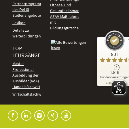
Partnerprogramm
Fitness- und
des DeLSt
Gesundheitsmanagement
Stellenangebote
AZAV-Maßnahmen
mit
Lexikon
Bildungsgutschein
Details zu
Weiterbildungen
TOP-
Kundenbewertungen und Erfahrungen zu
LEHRGÄNGE
GUT
DeLSt - Deutsches eLearning Studieninstitut
Master
Professional
GUT
1.918
%
92
Ausbildung der
Kundenbewertunge
Ausbilder (AdA)
Empfehlungen auf
Authentizität
ProvenExpert.com
Handelsfachwirt
5,00
/
4,37
Kundenbewertungen
Wirtschaftsfachwirt
91
1.827
Bewertungen auf
7
Bewertungen von
ProvenExpert.com
anderen Quellen
Blick aufs ProvenExpert-Profil werfen