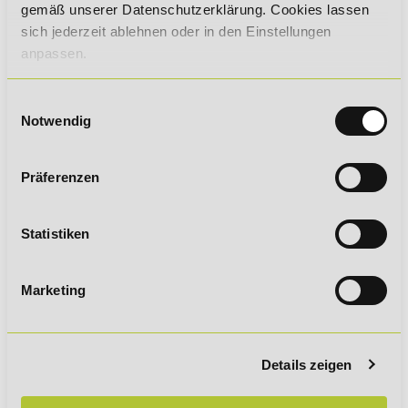
gemäß unserer Datenschutzerklärung. Cookies lassen
Digitale und Papierakte
sich jederzeit ablehnen oder in den Einstellungen
Digitaler Bewerbungsprozess
anpassen.
Digitalisierung
Dimetrie
Einwilligungsauswahl
Notwendig
DIN 66398 / 66399
DIN EN ISO 8015
Präferenzen
DIN-Formate
Direct Store Delivery
Statistiken
Direct Traffic
Direkte und Indirekte Steuern
Marketing
Direkterhebung
Direktes Beschwerdemanagement
Direktiv
Details zeigen
Disclaimer
Discounted-Cash-Flow-Verfahren