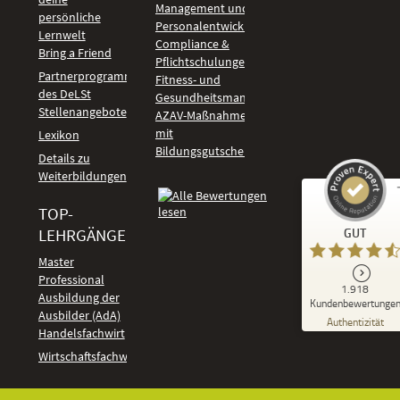
Management und
persönliche
Personalentwicklung
Lernwelt
Compliance &
Bring a Friend
Pflichtschulungen
Partnerprogramm
Fitness- und
des DeLSt
Gesundheitsmanagement
Stellenangebote
AZAV-Maßnahmen
mit
Lexikon
Bildungsgutschein
Details zu
Weiterbildungen
TOP-
Kundenbewertungen und Erfahrungen zu
LEHRGÄNGE
GUT
DeLSt - Deutsches eLearning Studieninstitut
Master
Professional
GUT
1.918
%
92
Ausbildung der
Kundenbewertunge
Ausbilder (AdA)
Empfehlungen auf
Authentizität
ProvenExpert.com
Handelsfachwirt
5,00
/
4,37
Kundenbewertungen
Wirtschaftsfachwirt
91
1.827
Bewertungen auf
7
Bewertungen von