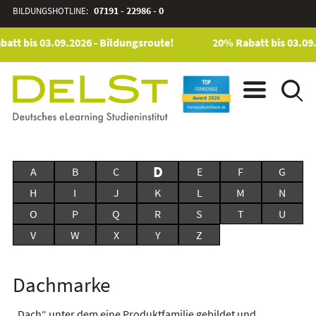
BILDUNGSHOTLINE:
07191 - 22986 - 0
tt bis 03.09.2026 - Bildungsroute!
20% Rabatt bis 03.09.
D
A
B
C
E
F
G
H
I
J
K
L
M
N
O
P
Q
R
S
T
U
V
W
X
Y
Z
Dachmarke
„Dach“ unter dem eine Produktfamilie gebildet und