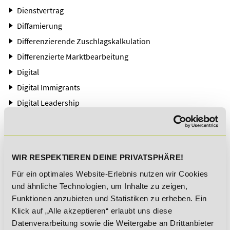
Dienstvertrag
Diffamierung
Differenzierende Zuschlagskalkulation
Differenzierte Marktbearbeitung
Digital
Digital Immigrants
Digital Leadership
Digital Natives
Digital Workplace
Digitale Ethik
WIR RESPEKTIEREN DEINE PRIVATSPHÄRE!
Digitale Kanäle
Für ein optimales Website-Erlebnis nutzen wir Cookies
Digitale Tools (Betriebsrat)
und ähnliche Technologien, um Inhalte zu zeigen,
Digitale Tools (HR)
Funktionen anzubieten und Statistiken zu erheben. Ein
Digitale Transformation
Klick auf „Alle akzeptieren“ erlaubt uns diese
Datenverarbeitung sowie die Weitergabe an Drittanbieter
Digitale Trends