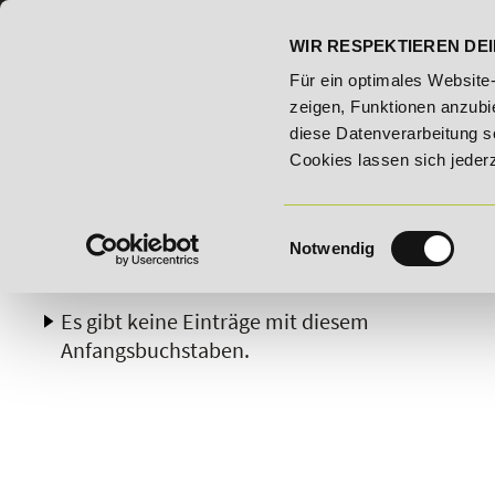
07191 - 22986 - 0
BILDUNGSHOTLINE:
WIR RESPEKTIEREN DEI
r Woche: 25% Rabatt auf "E-Commerce Manager" vom 28. Juli - 06
Für ein optimales Website
zeigen, Funktionen anzubie
diese Datenverarbeitung s
Cookies lassen sich jeder
Einwilligungsauswahl
Notwendig
A
B
C
D
E
F
G
H
Es gibt keine Einträge mit diesem
Anfangsbuchstaben.