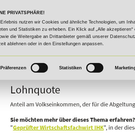
DELST
STUDIENINFOS
KONTA
NE PRIVATSPHÄRE!
. August 2026!
Unser Karrieretipp der Woche: 25% Rabatt 
-Erlebnis nutzen wir Cookies und ähnliche Technologien, um Inha
ten und Statistiken zu erheben. Ein Klick auf „Alle akzeptieren“ 
owie die Weitergabe an Drittanbieter gemäß unserer Datenschut
zeit ablehnen oder in den Einstellungen anpassen.
Präferenzen
Statistiken
Marketin
I
J
K
L
M
N
O
P
Q
R
Lohnquote
Anteil am Volkseinkommen, der für die Abgeltung
Sie möchten mehr über dieses Thema erfahren
"
Geprüfter Wirtschaftsfachwirt IHK
", in der di