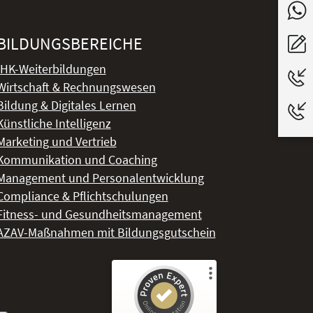
BILDUNGSBEREICHE
IHK-Weiterbildungen
Wirtschaft & Rechnungswesen
Bildung & Digitales Lernen
Künstliche Intelligenz
Marketing und Vertrieb
Kommunikation und Coaching
Management und Personalentwicklung
Compliance & Pflichtschulungen
Fitness- und Gesundheitsmanagement
AZAV-Maßnahmen mit Bildungsgutschein
Kundenbewertungen und Erfahrungen zu
DeLSt - Deutsches eLearning Studieninstitut