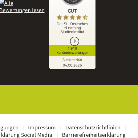
GUT
%
92
GUT
DeLSt - Deutsches
eLearning
Empfehlungen auf
Studieninstitut
ProvenExpert.com
5,00
/
4,37
1.918
1.827
91
Kundenbewertungen
7
Bewertungen von
Bewertungen auf
Authentizität
anderen Quellen
ProvenExpert.com
04.08.2026
Kundenbewertungen der DeLSt auf Pro
Blick aufs ProvenExpert-Profil werfen
Ramona B.
3,60
Leider wird am Anfang nicht mitgeteilt
welche und wie viele Bücher man zusätzlich
geschickt bekommt, dadurch...
ngungen
Impressum
Datenschutzrichtlinien
klärung Social Media
Barrierefreiheitserklärung