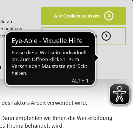
KT
HÄUFIG GESTELLTE FRAGEN (FAQ)
CAMPUS
Alle Cookies zulassen
auf "E-Commerce Manager" vom 28. Juli - 06. August 2026!
lte zu
erlaubt uns
zerklärung.
Notwenige Cookies
g
Details zeigen
S
T
U
V
W
X
Y
Z
 des Faktors Arbeit verwendet wird.
?
Dann empfehlen wir Ihnen die Weiterbildung
eses Thema behandelt wird.