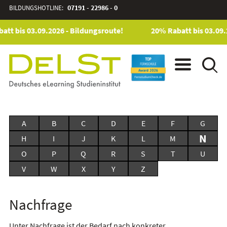
BILDUNGSHOTLINE:
07191 - 22986 - 0
tt bis 03.09.2026 - Bildungsroute!
20% Rabatt bis 03.09.
A
B
C
D
E
F
G
N
H
I
J
K
L
M
O
P
Q
R
S
T
U
V
W
X
Y
Z
Nachfrage
Unter Nachfrage ist der Bedarf nach konkreter