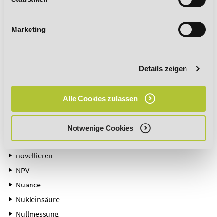
Niederflurwaggon
Niederstwertprinzip
Marketing
NLP
Noestimates
Normalisierung
Details zeigen
Normalkosten
Normative Entscheidungstheorie
Alle Cookies zulassen
Normen
Normenhierarchie
Notwenige Cookies
North American Free Trade Agreement (NAFTA)
novellieren
NPV
Nuance
Nukleinsäure
Nullmessung