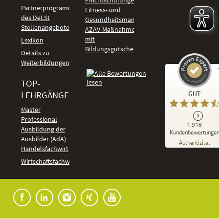
Pflichtschulungen
Partnerprogramm
Fitness- und
des DeLSt
Gesundheitsmanagement
Stellenangebote
AZAV-Maßnahmen
mit
Lexikon
Bildungsgutschein
Details zu
Weiterbildungen
TOP-
Kundenbewertungen und Erfahrungen zu
LEHRGÄNGE
GUT
DeLSt - Deutsches eLearning Studieninstitut
Master
Professional
GUT
1.918
%
92
Ausbildung der
Kundenbewertunge
Ausbilder (AdA)
Empfehlungen auf
Authentizität
ProvenExpert.com
Handelsfachwirt
5,00
/
4,37
Kundenbewertungen
Wirtschaftsfachwirt
91
1.827
Bewertungen auf
7
Bewertungen von
ProvenExpert.com
anderen Quellen
Blick aufs ProvenExpert-Profil werfen