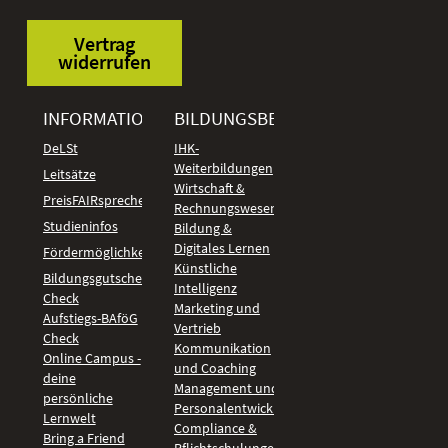
Vertrag
widerrufen
INFORMATIONEN
BILDUNGSBEREICHE
DeLSt
IHK-
Weiterbildungen
Leitsätze
Wirtschaft &
PreisFAIRsprechen
Rechnungswesen
Studieninfos
Bildung &
Digitales Lernen
Fördermöglichkeiten
Künstliche
Bildungsgutschein
Intelligenz
Check
Marketing und
Aufstiegs-BAföG
Vertrieb
Check
Kommunikation
Online Campus -
und Coaching
deine
Management und
persönliche
Personalentwicklung
Lernwelt
Compliance &
Bring a Friend