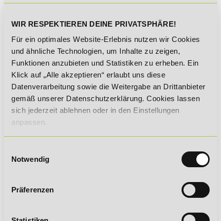
Neugründung eines Unternehmens
Neun-Felder-Matrix nach McKinsey
WIR RESPEKTIEREN DEINE PRIVATSPHÄRE!
Neuro-Linguistisches Programmieren
Für ein optimales Website-Erlebnis nutzen wir Cookies
und ähnliche Technologien, um Inhalte zu zeigen,
Neuroinformatik
Funktionen anzubieten und Statistiken zu erheben. Ein
Neuronale Netze (Künstliche Neuronale Netze KNN)
Klick auf „Alle akzeptieren“ erlaubt uns diese
Neutrale Aufwendungen
Datenverarbeitung sowie die Weitergabe an Drittanbieter
Neutralität
gemäß unserer Datenschutzerklärung. Cookies lassen
sich jederzeit ablehnen oder in den Einstellungen
New Economy
anpassen.
New Work
Newsletter-Anmeldung
Einwilligungsauswahl
Newslettermarketing
Notwendig
Newsletterplanung
Nicht formatierte Daten
Präferenzen
Nichtdirektiv
Nichtunionsware
Statistiken