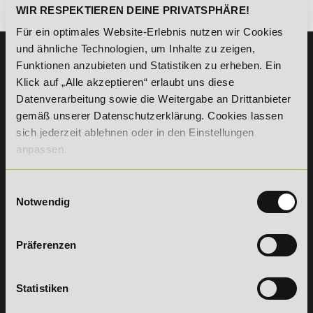
Es gibt keine Einträge mit diesem Anfangsbuchstaben.
WIR RESPEKTIEREN DEINE PRIVATSPHÄRE!
Für ein optimales Website-Erlebnis nutzen wir Cookies
und ähnliche Technologien, um Inhalte zu zeigen,
KONTAKT
Funktionen anzubieten und Statistiken zu erheben. Ein
07191 - 22986 - 0
Klick auf „Alle akzeptieren“ erlaubt uns diese
Datenverarbeitung sowie die Weitergabe an Drittanbieter
+49 (0) 7191 9513203
gemäß unserer Datenschutzerklärung. Cookies lassen
sich jederzeit ablehnen oder in den Einstellungen
DeLSt GmbH - Deutsches eLearning Studieninstitut
anpassen.
Willy-Brandt-Platz 2
71522
Backnang
Aus dem Ausland:
+49 (0) 7191 - 22 986 – 0
Einwilligungsauswahl
Fax:
+49 (0) 7191 - 22 986 - 99
Notwendig
Erreichbarkeit:
Montag bis Donnerstag: 8:00 - 19:00 Uhr
Freitag: 8:00 - 17:00 Uhr
Präferenzen
Samstag: 9:00 - 15:00 Uhr
Statistiken
Vertrag
widerrufen