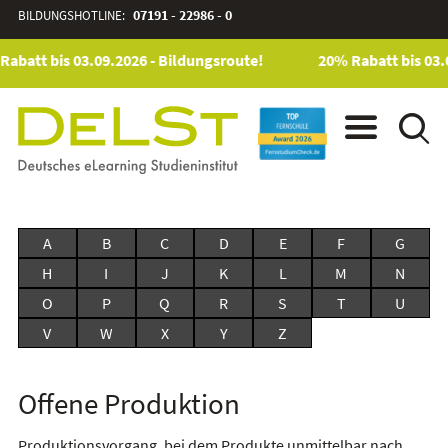
BILDUNGSHOTLINE:
07191 - 22986 - 0
abatt bis 03.09.2026 - Bildungsroute!
20% Rabatt bis 03.
A
B
C
D
E
F
G
H
I
J
K
L
M
N
O
P
Q
R
S
T
U
V
W
X
Y
Z
Offene Produktion
Produktionsvorgang, bei dem Produkte unmittelbar nach