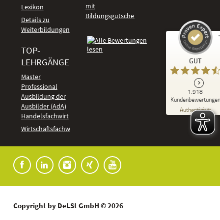
mit
Lexikon
Bildungsgutschein
Details zu
Weiterbildungen
TOP-
Kundenbewertungen und Erfahrungen zu
LEHRGÄNGE
GUT
DeLSt - Deutsches eLearning Studieninstitut
Master
Professional
GUT
1.918
%
92
Ausbildung der
Kundenbewertunge
Ausbilder (AdA)
Empfehlungen auf
Authentizität
ProvenExpert.com
Handelsfachwirt
5,00
/
4,37
Kundenbewertungen
Wirtschaftsfachwirt
91
1.827
Bewertungen auf
7
Bewertungen von
ProvenExpert.com
anderen Quellen
Blick aufs ProvenExpert-Profil werfen
04.08.2026
Copyright by DeLSt GmbH © 2026