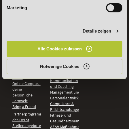
Marketing
INFORMATIONEN
BILDUNGSBEREICHE
DeLSt
IHK-
Weiterbildungen
Leitsätze
Details zeigen
Wirtschaft &
PreisFAIRsprechen
Rechnungswesen
Studieninfos
Bildung &
Alle Cookies zulassen
Digitales Lernen
Fördermöglichkeiten
Künstliche
Bildungsgutschein
Intelligenz
Check
Notwenige Cookies
Marketing und
Aufstiegs-BAföG
Vertrieb
Check
Kommunikation
Online Campus -
und Coaching
deine
Management und
persönliche
Personalentwicklung
Lernwelt
Compliance &
Bring a Friend
Pflichtschulungen
Partnerprogramm
Fitness- und
des DeLSt
Gesundheitsmanagement
Stellenangebote
AZAV-Maßnahmen