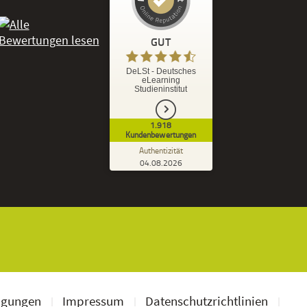
Kundenbewertungen und Erfahrungen zu
DeLSt - Deutsches eLearning Studieninstitut
GUT
%
92
GUT
DeLSt - Deutsches
eLearning
Empfehlungen auf
Studieninstitut
ProvenExpert.com
5,00
/
4,37
1.918
1.827
91
Kundenbewertungen
7
Bewertungen von
Bewertungen auf
Authentizität
anderen Quellen
ProvenExpert.com
04.08.2026
Kundenbewertungen der DeLSt auf Pro
Blick aufs ProvenExpert-Profil werfen
Ramona B.
3,60
Leider wird am Anfang nicht mitgeteilt
welche und wie viele Bücher man zusätzlich
geschickt bekommt, dadurch...
ngungen
Impressum
Datenschutzrichtlinien