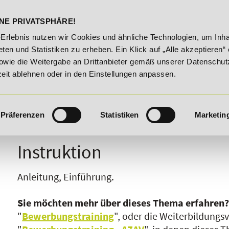
DELST
STUDIENINFOS
KONTA
NE PRIVATSPHÄRE!
August 2026!
Unser Karrieretipp der Woche: 25% Rabatt au
-Erlebnis nutzen wir Cookies und ähnliche Technologien, um Inha
ten und Statistiken zu erheben. Ein Klick auf „Alle akzeptieren“ 
owie die Weitergabe an Drittanbieter gemäß unserer Datenschut
zeit ablehnen oder in den Einstellungen anpassen.
Präferenzen
Statistiken
Marketin
I
J
K
L
M
N
O
P
Q
R
Instruktion
Anleitung, Einführung.
Sie möchten mehr über dieses Thema erfahren
"
Bewerbungstraining
", oder die Weiterbildungs