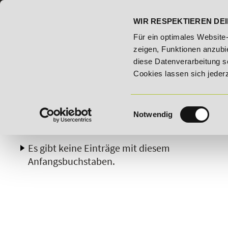
07191 - 22986 - 0
BILDUNGSHOTLINE:
WIR RESPEKTIEREN DEI
Woche: 25% Rabatt auf "E-Commerce Manager" vom 28. Juli - 06. 
Für ein optimales Website
zeigen, Funktionen anzubie
diese Datenverarbeitung s
Cookies lassen sich jeder
Einwilligungsauswahl
Notwendig
A
B
C
D
E
F
G
H
Es gibt keine Einträge mit diesem
Anfangsbuchstaben.