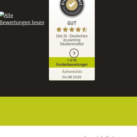
Kundenbewertungen und Erfahrungen zu
DeLSt - Deutsches eLearning Studieninstitut
GUT
%
92
GUT
DeLSt - Deutsches
eLearning
Empfehlungen auf
Studieninstitut
ProvenExpert.com
5,00
/
4,37
1.918
1.827
91
Kundenbewertungen
7
Bewertungen von
Bewertungen auf
Authentizität
anderen Quellen
ProvenExpert.com
04.08.2026
Kundenbewertungen der DeLSt auf Pro
Blick aufs ProvenExpert-Profil werfen
Ramona B.
3,60
Leider wird am Anfang nicht mitgeteilt
welche und wie viele Bücher man zusätzlich
geschickt bekommt, dadurch...