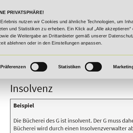
DELST
STUDIENINFOS
KONTA
NE PRIVATSPHÄRE!
att bis 03.09.2026 - Bildungsroute!
20% Rabatt bis 03.09.2
-Erlebnis nutzen wir Cookies und ähnliche Technologien, um Inha
ten und Statistiken zu erheben. Ein Klick auf „Alle akzeptieren“ 
owie die Weitergabe an Drittanbieter gemäß unserer Datenschut
zeit ablehnen oder in den Einstellungen anpassen.
Präferenzen
Statistiken
Marketin
I
J
K
L
M
N
O
P
Q
R
Insolvenz
Beispiel
Die Bücherei des G ist insolvent. Der G muss dah
Bücherei wird durch einen Insolvenzverwalter a