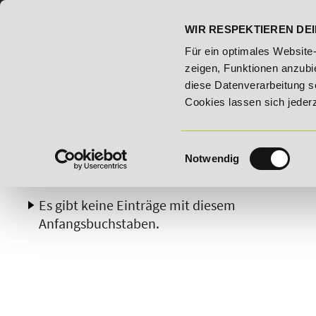
07191 - 22986 - 0
BILDUNGSHOTLINE:
WIR RESPEKTIEREN DEI
20% Rabatt bis 03.09.2026 - Bildungsroute!
20% Rab
Für ein optimales Website
zeigen, Funktionen anzubie
diese Datenverarbeitung s
Cookies lassen sich jeder
Einwilligungsauswahl
Notwendig
A
B
C
D
E
F
G
H
Es gibt keine Einträge mit diesem
Anfangsbuchstaben.