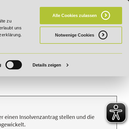
KT
HÄUFIG GESTELLTE FRAGEN (FAQ)
CAMPUS
Alle Cookies zulassen
026 - Bildungsroute!
20% Rabatt bis 03.09.2026 - Bildungs
lte zu
erlaubt uns
zerklärung.
Notwenige Cookies
g
Details zeigen
S
T
U
V
W
X
Y
Z
er einen Insolvenzantrag stellen und die
bgewickelt.