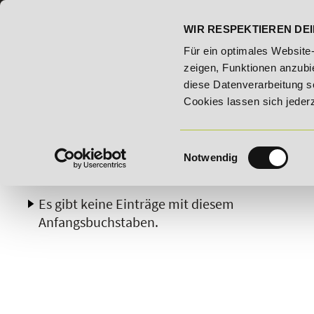
07191 - 22986 - 0
BILDUNGSHOTLINE:
WIR RESPEKTIEREN DEI
2026 - Bildungsroute!
20% Rabatt bis 03.09.2026 - Bildun
Für ein optimales Website
zeigen, Funktionen anzubie
diese Datenverarbeitung s
Cookies lassen sich jeder
Einwilligungsauswahl
Notwendig
A
B
C
D
E
F
G
H
Es gibt keine Einträge mit diesem
Anfangsbuchstaben.