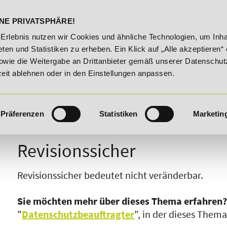
DELST
STUDIENINFOS
KONTA
NE PRIVATSPHÄRE!
gsroute!
20% Rabatt bis 03.09.2026 - Bildungsroute!
-Erlebnis nutzen wir Cookies und ähnliche Technologien, um Inha
ten und Statistiken zu erheben. Ein Klick auf „Alle akzeptieren“ 
owie die Weitergabe an Drittanbieter gemäß unserer Datenschut
zeit ablehnen oder in den Einstellungen anpassen.
Präferenzen
Statistiken
Marketin
I
J
K
L
M
N
O
P
Q
R
Revisionssicher
Revisionssicher bedeutet nicht veränderbar.
Sie möchten mehr über dieses Thema erfahren
"
Datenschutzbeauftragter
", in der dieses Them