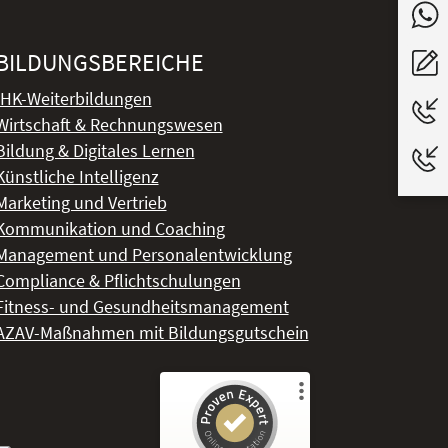
BILDUNGSBEREICHE
IHK-Weiterbildungen
Wirtschaft & Rechnungswesen
Bildung & Digitales Lernen
Künstliche Intelligenz
Marketing und Vertrieb
Kommunikation und Coaching
Management und Personalentwicklung
Compliance & Pflichtschulungen
Fitness- und Gesundheitsmanagement
AZAV-Maßnahmen mit Bildungsgutschein
Kundenbewertungen und Erfahrungen zu
DeLSt - Deutsches eLearning Studieninstitut