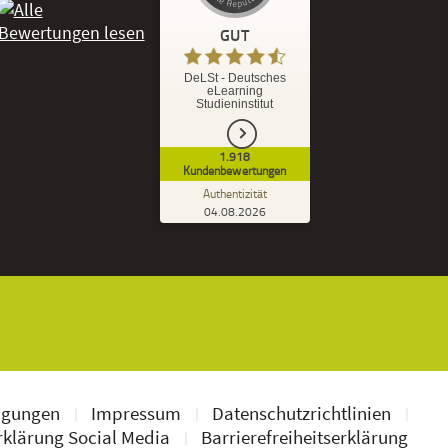
GUT
%
92
GUT
DeLSt - Deutsches
eLearning
Empfehlungen auf
Studieninstitut
ProvenExpert.com
5,00
/
4,37
1.918
1.827
91
Kundenbewertungen
7
Bewertungen von
Bewertungen auf
Authentizität
anderen Quellen
ProvenExpert.com
04.08.2026
Kundenbewertungen der DeLSt auf Pro
Blick aufs ProvenExpert-Profil werfen
Ramona B.
3,60
Leider wird am Anfang nicht mitgeteilt
welche und wie viele Bücher man zusätzlich
geschickt bekommt, dadurch...
ngungen
Impressum
Datenschutzrichtlinien
klärung Social Media
Barrierefreiheitserklärung