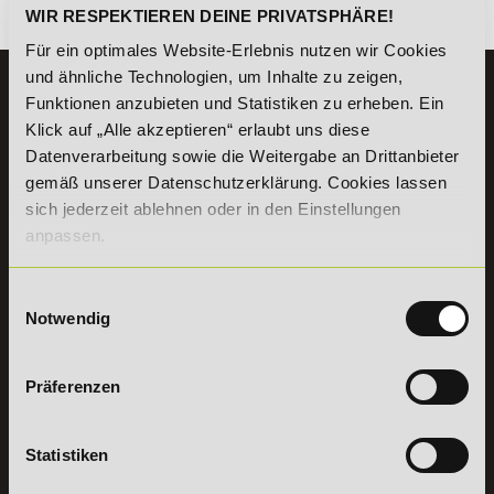
Es gibt keine Einträge mit diesem Anfangsbuchstaben.
WIR RESPEKTIEREN DEINE PRIVATSPHÄRE!
Für ein optimales Website-Erlebnis nutzen wir Cookies
und ähnliche Technologien, um Inhalte zu zeigen,
KONTAKT
Funktionen anzubieten und Statistiken zu erheben. Ein
07191 - 22986 - 0
Klick auf „Alle akzeptieren“ erlaubt uns diese
Datenverarbeitung sowie die Weitergabe an Drittanbieter
+49 (0) 7191 9513203
gemäß unserer Datenschutzerklärung. Cookies lassen
sich jederzeit ablehnen oder in den Einstellungen
DeLSt GmbH - Deutsches eLearning Studieninstitut
anpassen.
Willy-Brandt-Platz 2
71522
Backnang
Aus dem Ausland:
+49 (0) 7191 - 22 986 – 0
Einwilligungsauswahl
Fax:
+49 (0) 7191 - 22 986 - 99
Notwendig
Erreichbarkeit:
Montag bis Donnerstag: 8:00 - 19:00 Uhr
Freitag: 8:00 - 17:00 Uhr
Präferenzen
Samstag: 9:00 - 15:00 Uhr
Statistiken
Vertrag
widerrufen