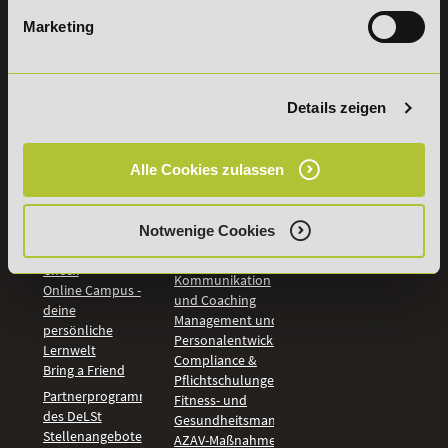
Marketing
INFORMATIONEN
BILDUNGSBEREICHE
DeLSt
IHK-
Weiterbildungen
Leitsätze
Details zeigen
Wirtschaft &
PreisFAIRsprechen
Rechnungswesen
Studieninfos
Bildung &
Alle Cookies zulassen
Digitales Lernen
Fördermöglichkeiten
Künstliche
Bildungsgutschein
Intelligenz
Check
Notwenige Cookies
Marketing und
Aufstiegs-BAföG
Vertrieb
Check
Kommunikation
Online Campus -
und Coaching
deine
Management und
persönliche
Personalentwicklung
Lernwelt
Compliance &
Bring a Friend
Pflichtschulungen
Partnerprogramm
Fitness- und
des DeLSt
Gesundheitsmanagement
Stellenangebote
AZAV-Maßnahmen