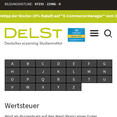
BILDUNGSHOTLINE:
07191 - 22986 - 0
retipp der Woche: 25% Rabatt auf "E-Commerce Manager" vom 28. 
A
B
C
D
E
F
G
H
I
J
K
L
M
N
O
P
Q
R
S
T
U
V
W
X
Y
Z
Wertsteuer
Wird als Prozentsatz auf den Wert (Preis) eines Gutes