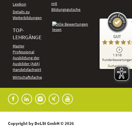
mit
Lexikon
Bildungsgutschein
Details zu
Weiterbildungen
TOP-
Kundenbewertungen und Erfahrungen zu
LEHRGÄNGE
GUT
DeLSt - Deutsches eLearning Studieninstitut
Master
Professional
GUT
1.918
%
92
Ausbildung der
Kundenbewertunge
Ausbilder (AdA)
Empfehlungen auf
Authentizität
ProvenExpert.com
Handelsfachwirt
5,00
/
4,37
Kundenbewertungen
Wirtschaftsfachwirt
91
1.827
Bewertungen auf
7
Bewertungen von
ProvenExpert.com
anderen Quellen
Blick aufs ProvenExpert-Profil werfen
04.08.2026
Copyright by DeLSt GmbH © 2026