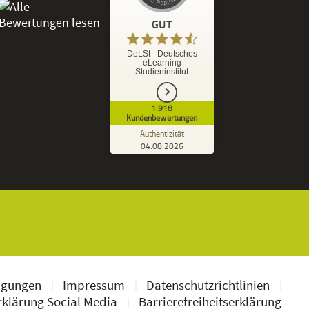
GUT
%
92
GUT
DeLSt - Deutsches
eLearning
Empfehlungen auf
Studieninstitut
ProvenExpert.com
5,00
/
4,37
1.918
1.827
91
Kundenbewertungen
7
Bewertungen von
Bewertungen auf
Authentizität
anderen Quellen
ProvenExpert.com
04.08.2026
Kundenbewertungen der DeLSt auf Pro
Blick aufs ProvenExpert-Profil werfen
Ramona B.
3,60
Leider wird am Anfang nicht mitgeteilt
welche und wie viele Bücher man zusätzlich
geschickt bekommt, dadurch...
ngungen
Impressum
Datenschutzrichtlinien
klärung Social Media
Barrierefreiheitserklärung