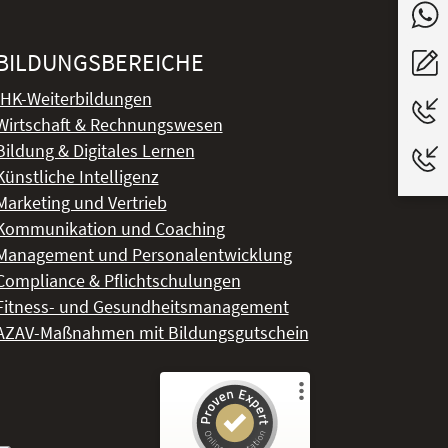
BILDUNGSBEREICHE
IHK-Weiterbildungen
Wirtschaft & Rechnungswesen
Bildung & Digitales Lernen
Künstliche Intelligenz
Marketing und Vertrieb
Kommunikation und Coaching
Management und Personalentwicklung
Compliance & Pflichtschulungen
Fitness- und Gesundheitsmanagement
AZAV-Maßnahmen mit Bildungsgutschein
Kundenbewertungen und Erfahrungen zu
DeLSt - Deutsches eLearning Studieninstitut