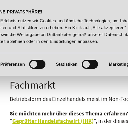
DELST
STUDIENINFOS
KONTA
NE PRIVATSPHÄRE!
ute!
20% Rabatt bis 03.09.2026 - Bildungsroute!
20% 
-Erlebnis nutzen wir Cookies und ähnliche Technologien, um Inha
ten und Statistiken zu erheben. Ein Klick auf „Alle akzeptieren“ 
owie die Weitergabe an Drittanbieter gemäß unserer Datenschut
zeit ablehnen oder in den Einstellungen anpassen.
Präferenzen
Statistiken
Marketin
I
J
K
L
M
N
O
P
Q
R
Fachmarkt
Betriebsform des Einzelhandels meist im Non-Fo
Sie möchten mehr über dieses Thema erfahren
"
Geprüfter Handelsfachwirt (IHK)
", in der dies