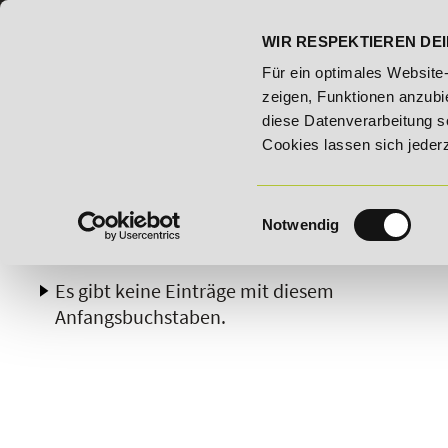
07191 - 22986 - 0
BILDUNGSHOTLINE:
WIR RESPEKTIEREN DEI
6 - Bildungsroute!
20% Rabatt bis 03.09.2026 - Bildungsro
Für ein optimales Website
zeigen, Funktionen anzubie
diese Datenverarbeitung s
Cookies lassen sich jeder
Einwilligungsauswahl
Notwendig
A
B
C
D
E
F
G
H
Es gibt keine Einträge mit diesem
Anfangsbuchstaben.