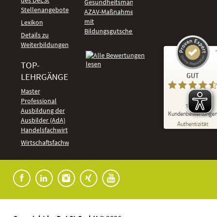
des DeLSt
Gesundheitsmanagement
Stellenangebote
AZAV-Maßnahmen
mit
Lexikon
Bildungsgutschein
Details zu
Weiterbildungen
TOP-
Kundenbewertungen und Erfahrungen zu
LEHRGÄNGE
GUT
DeLSt - Deutsches eLearning Studieninstitut
Master
Professional
GUT
1.918
%
92
Ausbildung der
Kundenbewertunge
Ausbilder (AdA)
Empfehlungen auf
Authentizität
ProvenExpert.com
Handelsfachwirt
5,00
/
4,37
Kundenbewertungen
Wirtschaftsfachwirt
91
1.827
Bewertungen auf
7
Bewertungen von
ProvenExpert.com
anderen Quellen
Blick aufs ProvenExpert-Profil werfen
04.08.2026