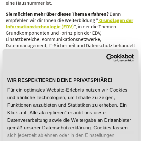
eine Hausnummer ist.
Sie möchten mehr über dieses Thema erfahren?
Dann
empfehlen wir dir Ihnen die Weiterbildung "
Grundlagen der
Informationstechnologie (EDV)
", in der die Themen
Grundkomponenten und -prinzipien der EDV,
Einsatzbereiche, Kommunikationsnetzwerke,
Datenmanagement, IT-Sicherheit und Datenschutz behandelt
werden.
Sichere dir jetzt 5% Lexikon-Rabatt zusätzlich auf
ALLE Aus- und Weiterbildungen!
WIR RESPEKTIEREN DEINE PRIVATSPHÄRE!
Für ein optimales Website-Erlebnis nutzen wir Cookies
und ähnliche Technologien, um Inhalte zu zeigen,
Funktionen anzubieten und Statistiken zu erheben. Ein
Klick auf „Alle akzeptieren“ erlaubt uns diese
Datenverarbeitung sowie die Weitergabe an Drittanbieter
*Der Rabattcode "NEUGIER5" ist mit weiteren Rabatten
gemäß unserer Datenschutzerklärung. Cookies lassen
kombinierbar. Wir informieren dich gern.
sich jederzeit ablehnen oder in den Einstellungen