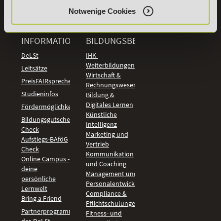
Vertrag
widerrufen
Notwenige Cookies
INFORMATIONEN
BILDUNGSBEREICHE
DeLSt
IHK-
Weiterbildungen
Leitsätze
Wirtschaft &
PreisFAIRsprechen
Rechnungswesen
Studieninfos
Bildung &
Digitales Lernen
Fördermöglichkeiten
Künstliche
Bildungsgutschein
Intelligenz
Check
Marketing und
Aufstiegs-BAföG
Vertrieb
Check
Kommunikation
Online Campus -
und Coaching
deine
Management und
persönliche
Personalentwicklung
Lernwelt
Compliance &
Bring a Friend
Pflichtschulungen
Partnerprogramm
Fitness- und