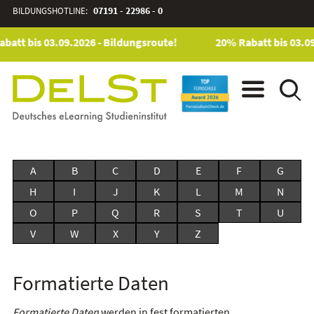
BILDUNGSHOTLINE:
07191 - 22986 - 0
batt bis 03.09.2026 - Bildungsroute!
20% Rabatt bis 03.09
A
B
C
D
E
F
G
H
I
J
K
L
M
N
O
P
Q
R
S
T
U
V
W
X
Y
Z
Formatierte Daten
Formatierte Daten
werden in fest formatierten