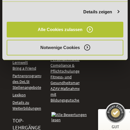
Rechnungswesen
Studieninfos
Bildung &
Details zeigen
Digitales Lernen
Fördermöglichkeiten
Künstliche
Bildungsgutschein
Intelligenz
Check
Alle Cookies zulassen
Marketing und
Aufstiegs-BAföG
Vertrieb
Check
Kommunikation
Online Campus -
Notwenige Cookies
und Coaching
deine
Management und
persönliche
Personalentwicklung
Lernwelt
Compliance &
Bring a Friend
Pflichtschulungen
Partnerprogramm
Fitness- und
des DeLSt
Gesundheitsmanagement
Stellenangebote
AZAV-Maßnahmen
mit
Lexikon
Bildungsgutschein
Details zu
Weiterbildungen
TOP-
Kundenbewertungen und Erfahrungen zu
LEHRGÄNGE
GUT
DeLSt - Deutsches eLearning Studieninstitut