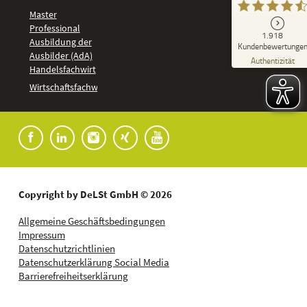
Master
Professional
GUT
1.918
%
92
Ausbildung der
Kundenbewertunge
Ausbilder (AdA)
Empfehlungen auf
Authentizität
ProvenExpert.com
Handelsfachwirt
5,00
/
4,37
Kundenbewertungen
Wirtschaftsfachwirt
91
1.827
Bewertungen auf
7
Bewertungen von
ProvenExpert.com
anderen Quellen
Blick aufs ProvenExpert-Profil werfen
04.08.2026
Copyright by DeLSt GmbH © 2026
Allgemeine Geschäftsbedingungen
Impressum
Datenschutzrichtlinien
Datenschutzerklärung Social Media
Barrierefreiheitserklärung