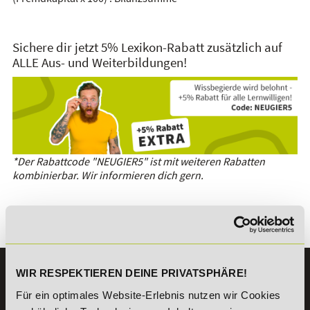
Sichere dir jetzt 5% Lexikon-Rabatt zusätzlich auf
ALLE Aus- und Weiterbildungen!
*Der Rabattcode "NEUGIER5" ist mit weiteren Rabatten
kombinierbar. Wir informieren dich gern.
Es gibt keine Einträge mit diesem Anfangsbuchstaben.
WIR RESPEKTIEREN DEINE PRIVATSPHÄRE!
KONTAKT
07191 - 22986 - 0
Für ein optimales Website-Erlebnis nutzen wir Cookies