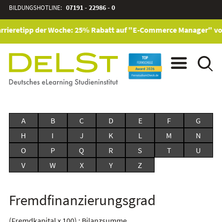
BILDUNGSHOTLINE:
07191 - 22986 - 0
rrieretipp der Woche: 25% Rabatt auf "E-Commerce Manager" vom 
A
B
C
D
E
F
G
H
I
J
K
L
M
N
O
P
Q
R
S
T
U
V
W
X
Y
Z
Fremdfinanzierungsgrad
(Fremdkapital x 100) : Bilanzsumme