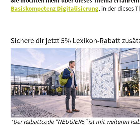
Sie möchten mehr über dieses Thema erfahren
Basiskompetenz Digitalisierung
, in der dieses
Sichere dir jetzt 5% Lexikon-Rabatt zusät
*Der Rabattcode "NEUGIER5" ist mit weiteren Rab