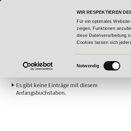
07191 - 22986 - 0
BILDUNGSHOTLINE:
WIR RESPEKTIEREN DEI
- Bildungsroute!
20% Rabatt bis 03.09.2026 - Bildungsrout
Für ein optimales Website
zeigen, Funktionen anzubie
diese Datenverarbeitung s
Cookies lassen sich jeder
Einwilligungsauswahl
Notwendig
A
B
C
D
E
F
G
H
Es gibt keine Einträge mit diesem
Anfangsbuchstaben.