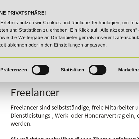
DELST
STUDIENINFOS
KONTA
NE PRIVATSPHÄRE!
e!
20% Rabatt bis 03.09.2026 - Bildungsroute!
20% R
-Erlebnis nutzen wir Cookies und ähnliche Technologien, um Inha
ten und Statistiken zu erheben. Ein Klick auf „Alle akzeptieren“ 
owie die Weitergabe an Drittanbieter gemäß unserer Datenschut
zeit ablehnen oder in den Einstellungen anpassen.
Präferenzen
Statistiken
Marketin
I
J
K
L
M
N
O
P
Q
R
Freelancer
Freelancer sind selbstständige, freie Mitarbeite
Dienstleistungs-, Werk- oder Honorarvertrag ein, 
werden.