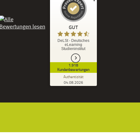
Kundenbewertungen und Erfahrungen zu
DeLSt - Deutsches eLearning Studieninstitut
GUT
%
92
GUT
DeLSt - Deutsches
eLearning
Empfehlungen auf
Studieninstitut
ProvenExpert.com
5,00
/
4,37
1.918
1.827
91
Kundenbewertungen
7
Bewertungen von
Bewertungen auf
Authentizität
anderen Quellen
ProvenExpert.com
04.08.2026
Kundenbewertungen der DeLSt auf Pro
Blick aufs ProvenExpert-Profil werfen
Ramona B.
3,60
Leider wird am Anfang nicht mitgeteilt
welche und wie viele Bücher man zusätzlich
geschickt bekommt, dadurch...