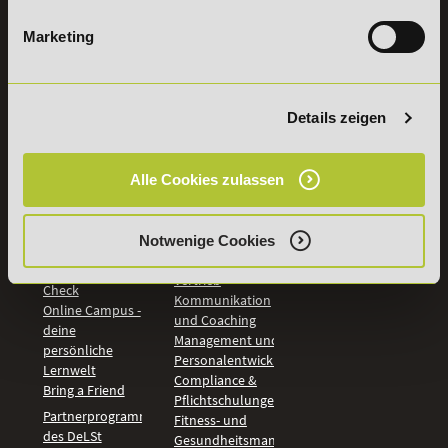
widerrufen
Marketing
INFORMATIONEN
BILDUNGSBEREICHE
DeLSt
IHK-
Details zeigen
Weiterbildungen
Leitsätze
Wirtschaft &
PreisFAIRsprechen
Rechnungswesen
Studieninfos
Alle Cookies zulassen
Bildung &
Digitales Lernen
Fördermöglichkeiten
Künstliche
Bildungsgutschein
Intelligenz
Notwenige Cookies
Check
Marketing und
Aufstiegs-BAföG
Vertrieb
Check
Kommunikation
Online Campus -
und Coaching
deine
Management und
persönliche
Personalentwicklung
Lernwelt
Compliance &
Bring a Friend
Pflichtschulungen
Partnerprogramm
Fitness- und
des DeLSt
Gesundheitsmanagement