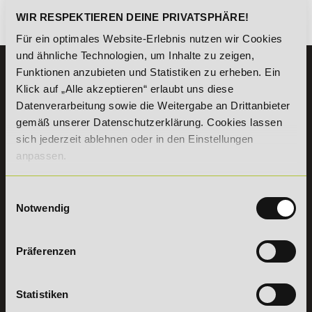
WIR RESPEKTIEREN DEINE PRIVATSPHÄRE!
Es gibt keine Einträge mit diesem Anfangsbuchstaben.
Für ein optimales Website-Erlebnis nutzen wir Cookies
und ähnliche Technologien, um Inhalte zu zeigen,
Funktionen anzubieten und Statistiken zu erheben. Ein
KONTAKT
Klick auf „Alle akzeptieren“ erlaubt uns diese
07191 - 22986 - 0
Datenverarbeitung sowie die Weitergabe an Drittanbieter
+49 (0) 7191 9513203
gemäß unserer Datenschutzerklärung. Cookies lassen
sich jederzeit ablehnen oder in den Einstellungen
DeLSt GmbH - Deutsches eLearning Studieninstitut
anpassen.
Willy-Brandt-Platz 2
71522
Backnang
Einwilligungsauswahl
Aus dem Ausland:
+49 (0) 7191 - 22 986 – 0
Notwendig
Fax:
+49 (0) 7191 - 22 986 - 99
Erreichbarkeit:
Montag bis Donnerstag: 8:00 - 19:00 Uhr
Präferenzen
Freitag: 8:00 - 17:00 Uhr
Samstag: 9:00 - 15:00 Uhr
Statistiken
Vertrag