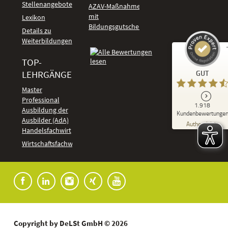
Stellenangebote
AZAV-Maßnahmen
mit
Lexikon
Bildungsgutschein
Details zu
Weiterbildungen
TOP-
Kundenbewertungen und Erfahrungen zu
LEHRGÄNGE
GUT
DeLSt - Deutsches eLearning Studieninstitut
Master
Professional
GUT
1.918
%
92
Ausbildung der
Kundenbewertunge
Ausbilder (AdA)
Empfehlungen auf
Authentizität
ProvenExpert.com
Handelsfachwirt
5,00
/
4,37
Kundenbewertungen
Wirtschaftsfachwirt
91
1.827
Bewertungen auf
7
Bewertungen von
ProvenExpert.com
anderen Quellen
Blick aufs ProvenExpert-Profil werfen
04.08.2026
Copyright by DeLSt GmbH © 2026