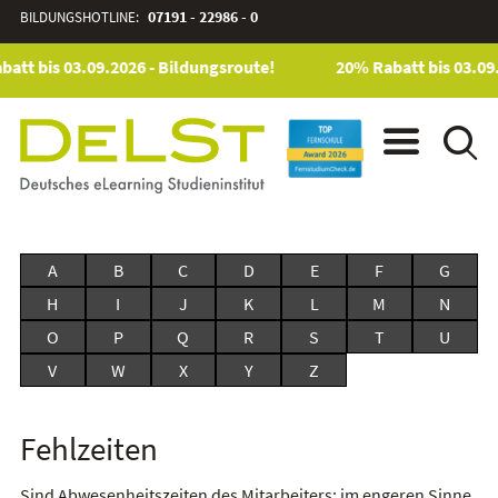
BILDUNGSHOTLINE:
07191 - 22986 - 0
att bis 03.09.2026 - Bildungsroute!
20% Rabatt bis 03.09.
A
B
C
D
E
F
G
H
I
J
K
L
M
N
O
P
Q
R
S
T
U
V
W
X
Y
Z
Fehlzeiten
Sind Abwesenheitszeiten des Mitarbeiters; im engeren Sinne