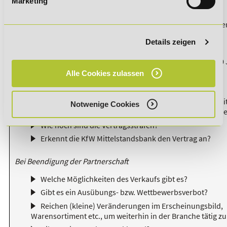
Marketing
Franchise-Vertrag
Haben Sie ausreichend Zeit, den Vertrag vor Ihrer Unter
prüfen (mit Experten Ihrer Wahl)?
Details zeigen
Wird Ihnen Gebietsschutz garantiert?
Wie sind die Vertrags-Fristen (in der Regel zunächst 10
Alle Cookies zulassen
Vertrauen Sie Ihrem Vertragspartner?
Welche Verlängerungsmöglichkeiten bestehen?
Bei Vertragsverstößen Ihrerseits: Kündigt der Geber mit
Notwenige Cookies
Wirkung oder ist eine Abmahnungsmöglichkeit vorgeseh
Wie hoch sind die Vertragsstrafen?
Erkennt die KfW Mittelstandsbank den Vertrag an?
Bei Beendigung der Partnerschaft
Welche Möglichkeiten des Verkaufs gibt es?
Gibt es ein Ausübungs- bzw. Wettbewerbsverbot?
Reichen (kleine) Veränderungen im Erscheinungsbild,
Warensortiment etc., um weiterhin in der Branche tätig zu