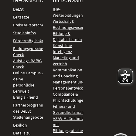
INFORMATIONEN
BILDUNGSBEREICHE
DeLSt
IHK-
Weiterbildungen
Leitsätze
Wirtschaft &
PreisFAIRsprechen
Rechnungswesen
Studieninfos
Bildung &
Digitales Lernen
Fördermöglichkeiten
Künstliche
Bildungsgutschein
Intelligenz
Check
Marketing und
Aufstiegs-BAföG
Vertrieb
Check
Kommunikation
Online Campus -
und Coaching
deine
Management und
persönliche
Personalentwicklung
Lernwelt
Compliance &
Bring a Friend
Pflichtschulungen
Partnerprogramm
Fitness- und
des DeLSt
Gesundheitsmanagement
Stellenangebote
AZAV-Maßnahmen
mit
Lexikon
Bildungsgutschein
Details zu