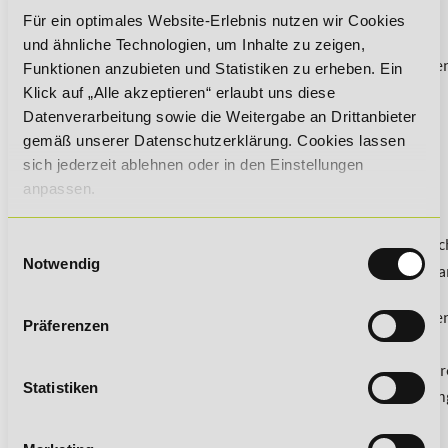
Existiert ein Handbuch zur Betriebsführung?
Für ein optimales Website-Erlebnis nutzen wir Cookies
Gibt es Beratung und Hilfe bei Schwierigkeiten?
und ähnliche Technologien, um Inhalte zu zeigen,
Gibt es Service-Leistungen des Gebers in den Bereichen
Funktionen anzubieten und Statistiken zu erheben. Ein
Werbung, PR-Maßnahmen, etc.?
Klick auf „Alle akzeptieren“ erlaubt uns diese
Datenverarbeitung sowie die Weitergabe an Drittanbieter
Der Finanzplan
gemäß unserer Datenschutzerklärung. Cookies lassen
Stimmt das Zahlenwerk?
sich jederzeit ablehnen oder in den Einstellungen
anpassen.
Was werde ich verdienen?
Wie hoch ist mein Kapitalbedarf?
Sind alle Kosten berücksichtigt? Auch die kalkulatoris
Einwilligungsauswahl
Notwendig
Sind Einstiegs-Gebühr und laufende Gebühren, zahlbar
vom Bruttoumsatz, angemessen und marktgerecht?
Was ist in Einstiegs- und laufenden Gebühren enthalte
Präferenzen
Was ist extra zu zahlen?
Wie sichere ich die Liquidität in den nächsten drei Jah
Statistiken
Unterstützt mich der Franchise-Geber bei der Erstellun
Liquiditätsplans und einer Erfolgsvorschau?