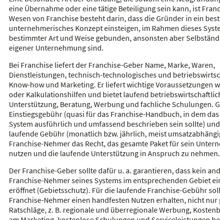
eine Übernahme oder eine tätige Beteiligung sein kann, ist Fran
Wesen von Franchise besteht darin, dass die Gründer in ein be
unternehmerisches Konzept einsteigen, im Rahmen dieses Syst
bestimmter Art und Weise gebunden, ansonsten aber Selbständ
eigener Unternehmung sind.
Bei Franchise liefert der Franchise-Geber Name, Marke, Waren,
Dienstleistungen, technisch-technologisches und betriebswirtsc
Know-how und Marketing. Er liefert wichtige Voraussetzungen w
oder Kalkulationshilfen und bietet laufend betriebswirtschaftlic
Unterstützung, Beratung, Werbung und fachliche Schulungen. 
Einstiegsgebühr (quasi für das Franchise-Handbuch, in dem da
System ausführlich und umfassend beschrieben sein sollte) und
laufende Gebühr (monatlich bzw. jährlich, meist umsatzabhängig
Franchise-Nehmer das Recht, das gesamte Paket für sein Unter
nutzen und die laufende Unterstützung in Anspruch zu nehmen.
Der Franchise-Geber sollte dafür u. a. garantieren, dass kein an
Franchise-Nehmer seines Systems im entsprechenden Gebiet ei
eröffnet (Gebietsschutz). Für die laufende Franchise-Gebühr soll
Franchise-Nehmer einen handfesten Nutzen erhalten, nicht nur 
Ratschläge, z. B. regionale und überregionale Werbung, Kosten
am Marketing, kostenlose Schulungen und Serviceleistungen bei