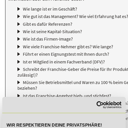
Wie lange ist er im Geschäft?
Wie gut ist das Management? Wie viel Erfahrung hat es
Gibt es dafür Referenzen?
Wie ist seine Kapital-Situation?
Wie ist das Firmen-Image?
Wie viele Franchise-Nehmer gibt es? Wie lange?
Führt er einen Eignungstest mit Ihnen durch?
Ist er Mitglied in einem Fachverband (DFV)?
Schreibt der Franchise-Geber die Preise für Ihr Produkt
zulässig!)?
Müssen Sie Betriebsmittel und Waren zu 100 % beim G
beziehen?
Ist das Franchise-Angebot hieb- und stichfest?
Passen Produkt, Partner und Franchise-Paket zu Ihnen
Ist fachliche und kaufmännische Erfahrung erforderlic
Gibt es eine ausreichende Schulung für die Betriebsvo
an Angebote zur Weiterbildung?
WIR RESPEKTIEREN DEINE PRIVATSPHÄRE!