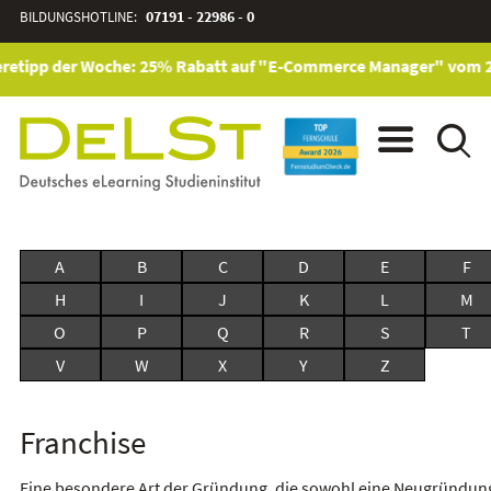
BILDUNGSHOTLINE:
07191 - 22986 - 0
retipp der Woche: 25% Rabatt auf "E-Commerce Manager" vom 28. 
A
B
C
D
E
F
H
I
J
K
L
M
O
P
Q
R
S
T
V
W
X
Y
Z
Franchise
Eine besondere Art der Gründung, die sowohl eine Neugründung