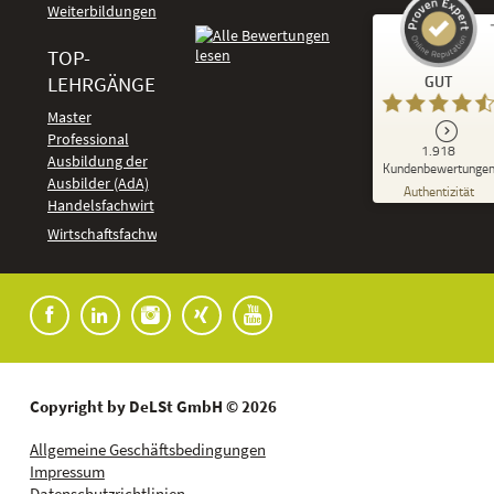
Weiterbildungen
TOP-
Kundenbewertungen und Erfahrungen zu
LEHRGÄNGE
GUT
DeLSt - Deutsches eLearning Studieninstitut
Master
Professional
GUT
1.918
%
92
Ausbildung der
Kundenbewertunge
Ausbilder (AdA)
Empfehlungen auf
Authentizität
ProvenExpert.com
Handelsfachwirt
5,00
/
4,37
Kundenbewertungen
Wirtschaftsfachwirt
91
1.827
Bewertungen auf
7
Bewertungen von
ProvenExpert.com
anderen Quellen
Blick aufs ProvenExpert-Profil werfen
04.08.2026
Copyright by DeLSt GmbH © 2026
Allgemeine Geschäftsbedingungen
Impressum
Datenschutzrichtlinien