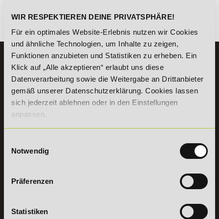
WIR RESPEKTIEREN DEINE PRIVATSPHÄRE!
Es gibt keine Einträge mit diesem Anfangsbuchstaben.
Für ein optimales Website-Erlebnis nutzen wir Cookies
und ähnliche Technologien, um Inhalte zu zeigen,
Funktionen anzubieten und Statistiken zu erheben. Ein
KONTAKT
Klick auf „Alle akzeptieren“ erlaubt uns diese
07191 - 22986 - 0
Datenverarbeitung sowie die Weitergabe an Drittanbieter
gemäß unserer Datenschutzerklärung. Cookies lassen
+49 (0) 7191 9513203
sich jederzeit ablehnen oder in den Einstellungen
anpassen.
DeLSt GmbH - Deutsches eLearning Studieninstitut
Willy-Brandt-Platz 2
71522
Backnang
Einwilligungsauswahl
Aus dem Ausland:
+49 (0) 7191 - 22 986 – 0
Notwendig
Fax:
+49 (0) 7191 - 22 986 - 99
Erreichbarkeit:
Montag bis Donnerstag: 8:00 - 19:00 Uhr
Präferenzen
Freitag: 8:00 - 17:00 Uhr
Samstag: 9:00 - 15:00 Uhr
Statistiken