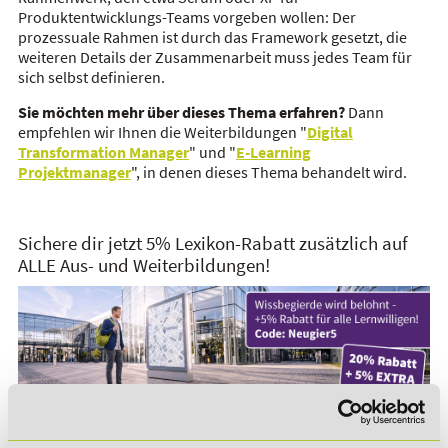
Produktentwicklungs-Teams vorgeben wollen: Der
prozessuale Rahmen ist durch das Framework gesetzt, die
weiteren Details der Zusammenarbeit muss jedes Team für
sich selbst definieren.
Sie möchten mehr über dieses Thema erfahren?
Dann
empfehlen wir Ihnen die Weiterbildungen "
Digital
Transformation Manager
" und "
E-Learning
Projektmanager
", in denen dieses Thema behandelt wird.
Sichere dir jetzt 5% Lexikon-Rabatt zusätzlich auf
ALLE Aus- und Weiterbildungen!
*Der Rabattcode "NEUGIER5" ist mit weiteren Rabatten
kombinierbar. Wir informieren dich gern.