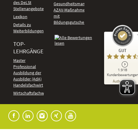
des DeLSt
Gesundheitsmanagement
Stellenangebote
AZAV-Maßnahmen
mit
Lexikon
Bildungsgutschein
Details zu
Weiterbildungen
TOP-
Kundenbewertungen und Erfahrungen zu
LEHRGÄNGE
GUT
DeLSt - Deutsches eLearning Studieninstitut
Master
Professional
GUT
1.918
%
92
Ausbildung der
Kundenbewertunge
Ausbilder (AdA)
Empfehlungen auf
Authentizität
ProvenExpert.com
Handelsfachwirt
5,00
/
4,37
Kundenbewertungen
Wirtschaftsfachwirt
91
1.827
Bewertungen auf
7
Bewertungen von
ProvenExpert.com
anderen Quellen
Blick aufs ProvenExpert-Profil werfen
04.08.2026