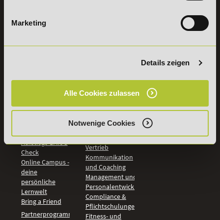
Vertrag
widerrufen
Marketing
INFORMATIONEN
BILDUNGSBEREICHE
DeLSt
IHK-
Details zeigen
Weiterbildungen
Leitsätze
Wirtschaft &
PreisFAIRsprechen
Rechnungswesen
Alle Cookies zulassen
Studieninfos
Bildung &
Digitales Lernen
Fördermöglichkeiten
Künstliche
Bildungsgutschein
Notwenige Cookies
Intelligenz
Check
Marketing und
Aufstiegs-BAföG
Vertrieb
Check
Kommunikation
Online Campus -
und Coaching
deine
Management und
persönliche
Personalentwicklung
Lernwelt
Compliance &
Bring a Friend
Pflichtschulungen
Partnerprogramm
Fitness- und