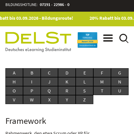
BILDUNGSHOTLINE:
07191 - 22986 - 0
att bis 03.09.2026 - Bildungsroute!
20% Rabatt bis 03.09.
A
B
C
D
E
F
G
H
I
J
K
L
M
N
O
P
Q
R
S
T
U
V
W
X
Y
Z
Framework
Rahmenwerk, den etwa Scrum oder XP für