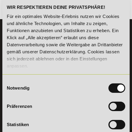
WIR RESPEKTIEREN DEINE PRIVATSPHÄRE!
Es gibt keine Einträge mit diesem Anfangsbuchstaben.
Für ein optimales Website-Erlebnis nutzen wir Cookies
und ähnliche Technologien, um Inhalte zu zeigen,
Funktionen anzubieten und Statistiken zu erheben. Ein
KONTAKT
Klick auf „Alle akzeptieren“ erlaubt uns diese
07191 - 22986 - 0
Datenverarbeitung sowie die Weitergabe an Drittanbieter
+49 (0) 7191 9513203
gemäß unserer Datenschutzerklärung. Cookies lassen
sich jederzeit ablehnen oder in den Einstellungen
DeLSt GmbH - Deutsches eLearning Studieninstitut
anpassen.
Willy-Brandt-Platz 2
71522
Backnang
Einwilligungsauswahl
Aus dem Ausland:
+49 (0) 7191 - 22 986 – 0
Notwendig
Fax:
+49 (0) 7191 - 22 986 - 99
Erreichbarkeit:
Montag bis Donnerstag: 8:00 - 19:00 Uhr
Präferenzen
Freitag: 8:00 - 17:00 Uhr
Samstag: 9:00 - 15:00 Uhr
Statistiken
Vertrag