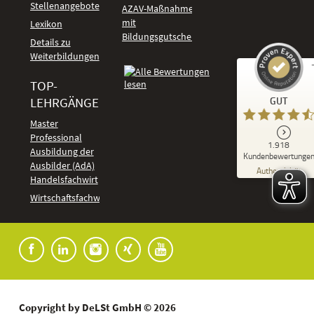
Stellenangebote
AZAV-Maßnahmen
mit
Lexikon
Bildungsgutschein
Details zu
Weiterbildungen
TOP-
Kundenbewertungen und Erfahrungen zu
LEHRGÄNGE
GUT
DeLSt - Deutsches eLearning Studieninstitut
Master
Professional
GUT
1.918
%
92
Ausbildung der
Kundenbewertunge
Ausbilder (AdA)
Empfehlungen auf
Authentizität
ProvenExpert.com
Handelsfachwirt
5,00
/
4,37
Kundenbewertungen
Wirtschaftsfachwirt
91
1.827
Bewertungen auf
7
Bewertungen von
ProvenExpert.com
anderen Quellen
Blick aufs ProvenExpert-Profil werfen
04.08.2026
Copyright by DeLSt GmbH © 2026