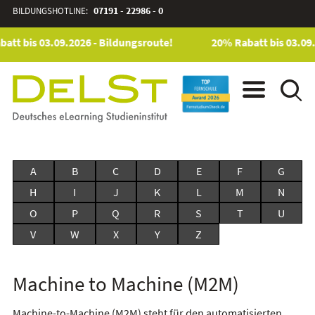
BILDUNGSHOTLINE:
07191 - 22986 - 0
att bis 03.09.2026 - Bildungsroute!
20% Rabatt bis 03.09.
A
B
C
D
E
F
G
H
I
J
K
L
M
N
O
P
Q
R
S
T
U
V
W
X
Y
Z
Machine to Machine (M2M)
Machine-to-Machine (M2M) steht für den automatisierten