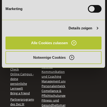
widerrufen
Marketing
INFORMATIONEN
BILDUNGSBEREICHE
DeLSt
IHK-
Details zeigen
Weiterbildungen
Leitsätze
Wirtschaft &
PreisFAIRsprechen
Rechnungswesen
Studieninfos
Alle Cookies zulassen
Bildung &
Digitales Lernen
Fördermöglichkeiten
Künstliche
Bildungsgutschein
Intelligenz
Notwenige Cookies
Check
Marketing und
Aufstiegs-BAföG
Vertrieb
Check
Kommunikation
Online Campus -
und Coaching
deine
Management und
persönliche
Personalentwicklung
Lernwelt
Compliance &
Bring a Friend
Pflichtschulungen
Partnerprogramm
Fitness- und
des DeLSt
Gesundheitsmanagement