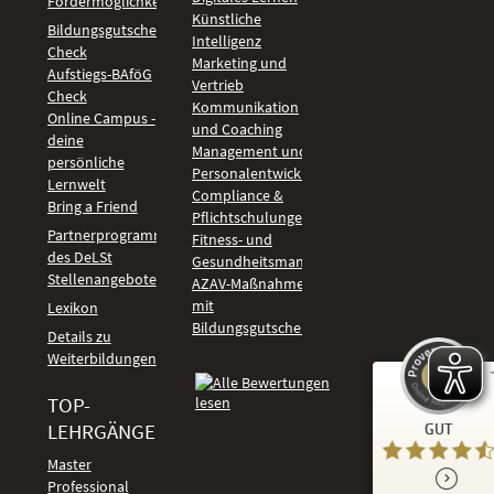
Fördermöglichkeiten
Künstliche
Bildungsgutschein
Intelligenz
Check
Marketing und
Aufstiegs-BAföG
Vertrieb
Check
Kommunikation
Online Campus -
und Coaching
deine
Management und
persönliche
Personalentwicklung
Lernwelt
Compliance &
Bring a Friend
Pflichtschulungen
Partnerprogramm
Fitness- und
des DeLSt
Gesundheitsmanagement
Stellenangebote
AZAV-Maßnahmen
mit
Lexikon
Bildungsgutschein
Details zu
Weiterbildungen
TOP-
Kundenbewertungen und Erfahrungen zu
LEHRGÄNGE
GUT
DeLSt - Deutsches eLearning Studieninstitut
Master
Professional