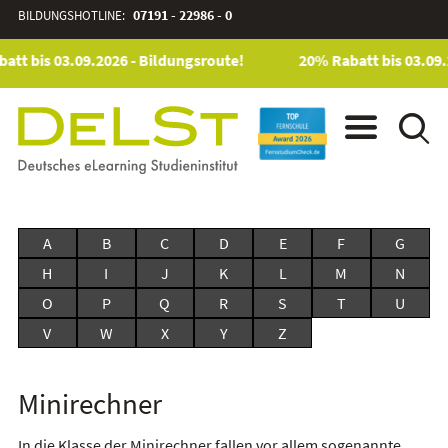
BILDUNGSHOTLINE:
07191 - 22986 - 0
att bis 03.09.2026 - Bildungsroute!
20% Rabatt bis 03.09.
A
B
C
D
E
F
G
H
I
J
K
L
M
N
O
P
Q
R
S
T
U
V
W
X
Y
Z
Minirechner
In die Klasse der Minirechner fallen vor allem sogenannte