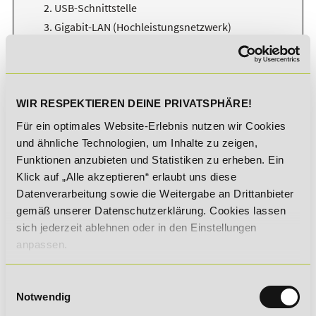
USB-Schnittstelle
Gigabit-LAN (Hochleistungsnetzwerk)
Eine leistungsfähige Grafikkarte muss auf einer Workstation
nur installiert werden, wenn diese auch als
WIR RESPEKTIEREN DEINE PRIVATSPHÄRE!
Einzelarbeitsplatz, etwa für komplexe Grafikanwendungen,
Für ein optimales Website-Erlebnis nutzen wir Cookies
genutzt wird. Wird sie als Server betrieben ist dies nicht
erforderlich. Im Prinzip kann heute auch jeder sehr
und ähnliche Technologien, um Inhalte zu zeigen,
leistungsfähiger Einzelplatz-PC mit entsprechenden
Funktionen anzubieten und Statistiken zu erheben. Ein
technischen Komponenten als Workstation genutzt werden.
Klick auf „Alle akzeptieren“ erlaubt uns diese
Datenverarbeitung sowie die Weitergabe an Drittanbieter
Sie möchten mehr über dieses Thema erfahren?
Dann
empfehlen wir dir Ihnen die Weiterbildung "
Grundlagen der
gemäß unserer Datenschutzerklärung. Cookies lassen
Informationstechnologie (EDV)
", in der die Themen
sich jederzeit ablehnen oder in den Einstellungen
Grundkomponenten und -prinzipien der EDV,
anpassen.
Einsatzbereiche, Kommunikationsnetzwerke,
Datenmanagement, IT-Sicherheit und Datenschutz behandelt
werden.
Einwilligungsauswahl
Notwendig