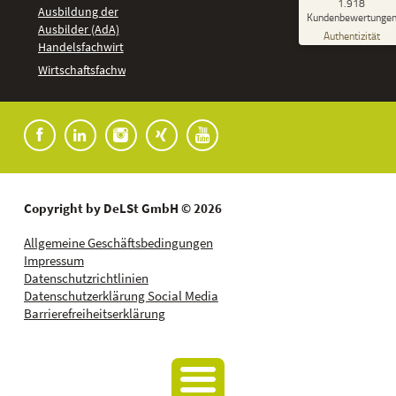
GUT
1.918
%
92
Ausbildung der
Kundenbewertunge
Ausbilder (AdA)
Empfehlungen auf
Authentizität
ProvenExpert.com
Handelsfachwirt
5,00
/
4,37
Kundenbewertungen
Wirtschaftsfachwirt
91
1.827
Bewertungen auf
7
Bewertungen von
ProvenExpert.com
anderen Quellen
Blick aufs ProvenExpert-Profil werfen
04.08.2026
Copyright by DeLSt GmbH © 2026
Allgemeine Geschäftsbedingungen
Impressum
Datenschutzrichtlinien
Datenschutzerklärung Social Media
Barrierefreiheitserklärung