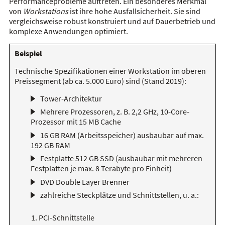
Performanceprobleme auftreten. Ein besonderes Merkmal
von
Workstations
ist ihre hohe Ausfallsicherheit. Sie sind
vergleichsweise robust konstruiert und auf Dauerbetrieb und
komplexe Anwendungen optimiert.
Beispiel
Technische Spezifikationen einer Workstation im oberen
Preissegment (ab ca. 5.000 Euro) sind (Stand 2019):
Tower-Architektur
Mehrere Prozessoren, z. B. 2,2 GHz, 10-Core-
Prozessor mit 15 MB Cache
16 GB RAM (Arbeitsspeicher) ausbaubar auf max.
192 GB RAM
Festplatte 512 GB SSD (ausbaubar mit mehreren
Festplatten je max. 8 Terabyte pro Einheit)
DVD Double Layer Brenner
zahlreiche Steckplätze und Schnittstellen, u. a.:
PCI-Schnittstelle