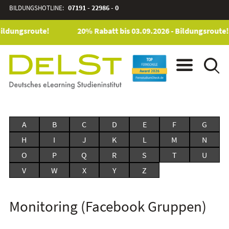
BILDUNGSHOTLINE:
07191 - 22986 - 0
Bildungsroute!
20% Rabatt bis 03.09.2026 - Bildungsroute!
A
B
C
D
E
F
G
H
I
J
K
L
M
N
O
P
Q
R
S
T
U
V
W
X
Y
Z
Monitoring (Facebook Gruppen)