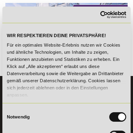
WIR RESPEKTIEREN DEINE PRIVATSPHÄRE!
*Der Rabattcode "NEUGIER5" ist mit weiteren Rabatten
kombinierbar. Wir informieren dich gern.
Für ein optimales Website-Erlebnis nutzen wir Cookies
und ähnliche Technologien, um Inhalte zu zeigen,
Funktionen anzubieten und Statistiken zu erheben. Ein
Klick auf „Alle akzeptieren“ erlaubt uns diese
Es gibt keine Einträge mit diesem Anfangsbuchstaben.
Datenverarbeitung sowie die Weitergabe an Drittanbieter
gemäß unserer Datenschutzerklärung. Cookies lassen
KONTAKT
sich jederzeit ablehnen oder in den Einstellungen
07191 - 22986 - 0
anpassen.
+49 (0) 7191 9513203
Einwilligungsauswahl
Notwendig
DeLSt GmbH - Deutsches eLearning Studieninstitut
Willy-Brandt-Platz 2