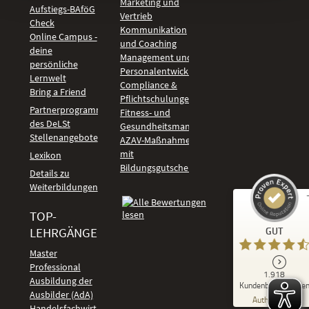
Marketing und
Aufstiegs-BAföG
Vertrieb
Check
Kommunikation
Online Campus -
und Coaching
deine
Management und
persönliche
Personalentwicklung
Lernwelt
Compliance &
Bring a Friend
Pflichtschulungen
Partnerprogramm
Fitness- und
des DeLSt
Gesundheitsmanagement
Stellenangebote
AZAV-Maßnahmen
mit
Lexikon
Bildungsgutschein
Details zu
Weiterbildungen
TOP-
Kundenbewertungen und Erfahrungen zu
LEHRGÄNGE
GUT
DeLSt - Deutsches eLearning Studieninstitut
Master
Professional
GUT
1.918
%
92
Ausbildung der
Kundenbewertunge
Ausbilder (AdA)
Empfehlungen auf
Authentizität
ProvenExpert.com
Handelsfachwirt
5,00
/
4,37