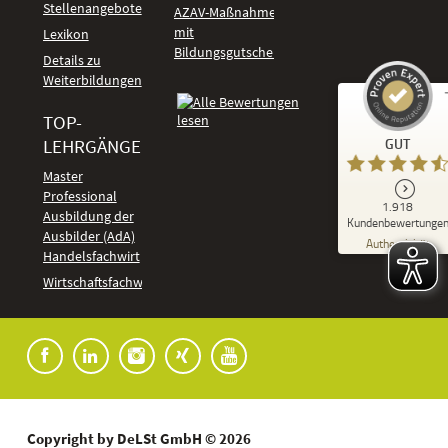
Stellenangebote
AZAV-Maßnahmen
mit
Lexikon
Bildungsgutschein
Details zu
Weiterbildungen
TOP-
Kundenbewertungen und Erfahrungen zu
LEHRGÄNGE
GUT
DeLSt - Deutsches eLearning Studieninstitut
Master
Professional
GUT
1.918
%
92
Ausbildung der
Kundenbewertunge
Ausbilder (AdA)
Empfehlungen auf
Authentizität
ProvenExpert.com
Handelsfachwirt
5,00
/
4,37
Kundenbewertungen
Wirtschaftsfachwirt
91
1.827
Bewertungen auf
7
Bewertungen von
ProvenExpert.com
anderen Quellen
Blick aufs ProvenExpert-Profil werfen
04.08.2026
Copyright by DeLSt GmbH © 2026