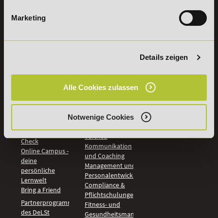
widerrufen
Marketing
INFORMATIONEN
BILDUNGSBEREICHE
DeLSt
IHK-
Details zeigen
Weiterbildungen
Leitsätze
Wirtschaft &
PreisFAIRsprechen
Rechnungswesen
Studieninfos
Alle Cookies zulassen
Bildung &
Digitales Lernen
Fördermöglichkeiten
Künstliche
Bildungsgutschein
Intelligenz
Notwenige Cookies
Check
Marketing und
Aufstiegs-BAföG
Vertrieb
Check
Kommunikation
Online Campus -
und Coaching
deine
Management und
persönliche
Personalentwicklung
Lernwelt
Compliance &
Bring a Friend
Pflichtschulungen
Partnerprogramm
Fitness- und
des DeLSt
Gesundheitsmanagement