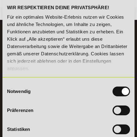
WIR RESPEKTIEREN DEINE PRIVATSPHÄRE!
Es gibt keine Einträge mit diesem Anfangsbuchstaben.
Für ein optimales Website-Erlebnis nutzen wir Cookies
und ähnliche Technologien, um Inhalte zu zeigen,
Funktionen anzubieten und Statistiken zu erheben. Ein
KONTAKT
Klick auf „Alle akzeptieren“ erlaubt uns diese
07191 - 22986 - 0
Datenverarbeitung sowie die Weitergabe an Drittanbieter
+49 (0) 7191 9513203
gemäß unserer Datenschutzerklärung. Cookies lassen
sich jederzeit ablehnen oder in den Einstellungen
DeLSt GmbH - Deutsches eLearning Studieninstitut
anpassen.
Willy-Brandt-Platz 2
71522
Backnang
Einwilligungsauswahl
Aus dem Ausland:
+49 (0) 7191 - 22 986 – 0
Notwendig
Fax:
+49 (0) 7191 - 22 986 - 99
Erreichbarkeit:
Montag bis Donnerstag: 8:00 - 19:00 Uhr
Präferenzen
Freitag: 8:00 - 17:00 Uhr
Samstag: 9:00 - 15:00 Uhr
Statistiken
Vertrag