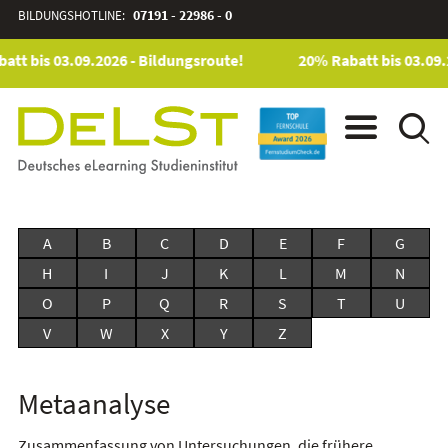
BILDUNGSHOTLINE:
07191 - 22986 - 0
att bis 03.09.2026 - Bildungsroute!
20% Rabatt bis 03.09.
A
B
C
D
E
F
G
H
I
J
K
L
M
N
O
P
Q
R
S
T
U
V
W
X
Y
Z
Metaanalyse
Zusammenfassung von Untersuchungen, die frühere