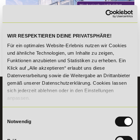
WIR RESPEKTIEREN DEINE PRIVATSPHÄRE!
*Der Rabattcode "NEUGIER5" ist mit weiteren Rabatten
kombinierbar. Wir informieren dich gern.
Für ein optimales Website-Erlebnis nutzen wir Cookies
und ähnliche Technologien, um Inhalte zu zeigen,
Funktionen anzubieten und Statistiken zu erheben. Ein
Es gibt keine Einträge mit diesem Anfangsbuchstaben.
Klick auf „Alle akzeptieren“ erlaubt uns diese
Datenverarbeitung sowie die Weitergabe an Drittanbieter
gemäß unserer Datenschutzerklärung. Cookies lassen
KONTAKT
sich jederzeit ablehnen oder in den Einstellungen
07191 - 22986 - 0
anpassen.
+49 (0) 7191 9513203
Einwilligungsauswahl
Notwendig
DeLSt GmbH - Deutsches eLearning Studieninstitut
Willy-Brandt-Platz 2
71522
Backnang