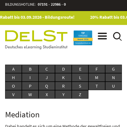
BILDUNGSHOTLINE:
07191 - 22986 - 0
abatt bis 03.09.2026 - Bildungsroute!
20% Rabatt bis 03.
A
B
C
D
E
F
G
H
I
J
K
L
M
N
O
P
Q
R
S
T
U
V
W
X
Y
Z
Mediation
Dabei handelt es sich um eine Methode der gewaltfreien und