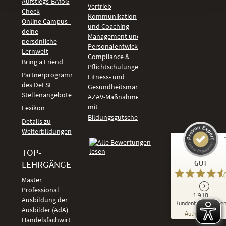
Aufstiegs-BAföG
Vertrieb
Check
Kommunikation
Online Campus -
und Coaching
deine
Management und
persönliche
Personalentwicklung
Lernwelt
Compliance &
Bring a Friend
Pflichtschulungen
Partnerprogramm
Fitness- und
des DeLSt
Gesundheitsmanagement
Stellenangebote
AZAV-Maßnahmen
mit
Lexikon
Bildungsgutschein
Details zu
Weiterbildungen
TOP-
Kundenbewertungen und Erfahrungen zu
LEHRGÄNGE
GUT
DeLSt - Deutsches eLearning Studieninstitut
Master
Professional
GUT
1.918
%
92
Ausbildung der
Kundenbewertunge
Ausbilder (AdA)
Empfehlungen auf
Authentizität
ProvenExpert.com
Handelsfachwirt
5,00
/
4,37
Kundenbewertungen