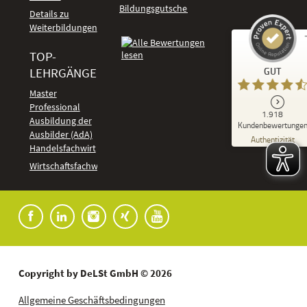
Bildungsgutschein
Details zu
Weiterbildungen
TOP-
Kundenbewertungen und Erfahrungen zu
LEHRGÄNGE
GUT
DeLSt - Deutsches eLearning Studieninstitut
Master
Professional
GUT
1.918
%
92
Ausbildung der
Kundenbewertunge
Ausbilder (AdA)
Empfehlungen auf
Authentizität
ProvenExpert.com
Handelsfachwirt
5,00
/
4,37
Kundenbewertungen
Wirtschaftsfachwirt
91
1.827
Bewertungen auf
7
Bewertungen von
ProvenExpert.com
anderen Quellen
Blick aufs ProvenExpert-Profil werfen
04.08.2026
Copyright by DeLSt GmbH © 2026
Allgemeine Geschäftsbedingungen