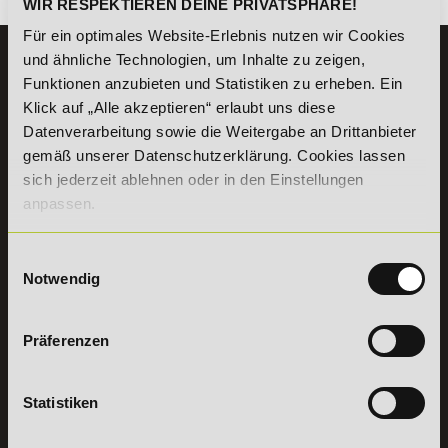
WIR RESPEKTIEREN DEINE PRIVATSPHÄRE!
Für ein optimales Website-Erlebnis nutzen wir Cookies
und ähnliche Technologien, um Inhalte zu zeigen,
KONTAKT
Funktionen anzubieten und Statistiken zu erheben. Ein
07191 - 22986 - 0
Klick auf „Alle akzeptieren“ erlaubt uns diese
+49 (0) 7191 9513203
Datenverarbeitung sowie die Weitergabe an Drittanbieter
gemäß unserer Datenschutzerklärung. Cookies lassen
sich jederzeit ablehnen oder in den Einstellungen
DeLSt GmbH - Deutsches eLearning Studieninstitut
Willy-Brandt-Platz 2
anpassen.
71522
Backnang
Aus dem Ausland:
+49 (0) 7191 - 22 986 – 0
Einwilligungsauswahl
Fax:
+49 (0) 7191 - 22 986 - 99
Notwendig
Erreichbarkeit:
Montag bis Donnerstag: 8:00 - 19:00 Uhr
Freitag: 8:00 - 17:00 Uhr
Präferenzen
Samstag: 9:00 - 15:00 Uhr
Vertrag
Statistiken
widerrufen