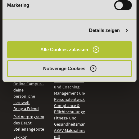
Marketing
INFORMATIONEN
BILDUNGSBEREICHE
DeLSt
IHK-
Weiterbildungen
Leitsätze
Details zeigen
Wirtschaft &
PreisFAIRsprechen
Rechnungswesen
Studieninfos
Bildung &
Alle Cookies zulassen
Digitales Lernen
Fördermöglichkeiten
Künstliche
Bildungsgutschein
Intelligenz
Check
Marketing und
Notwenige Cookies
Aufstiegs-BAföG
Vertrieb
Check
Kommunikation
Online Campus -
und Coaching
deine
Management und
persönliche
Personalentwicklung
Lernwelt
Compliance &
Bring a Friend
Pflichtschulungen
Partnerprogramm
Fitness- und
des DeLSt
Gesundheitsmanagement
Stellenangebote
AZAV-Maßnahmen
mit
Lexikon