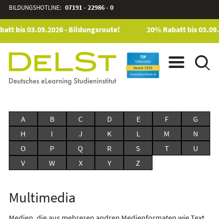
BILDUNGSHOTLINE:
07191 - 22986 - 0
att bis 03.09.2026 - Bildungsroute!
20% Rabatt bis 03.09.
A
B
C
D
E
F
G
H
I
J
K
L
M
N
O
P
Q
R
S
T
U
V
W
X
Y
Z
Multimedia
Medien, die aus mehreren andren Medienformaten wie Text,