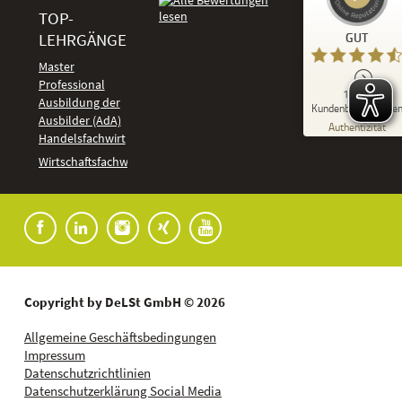
TOP-
Kundenbewertungen und Erfahrungen zu
LEHRGÄNGE
GUT
DeLSt - Deutsches eLearning Studieninstitut
Master
Professional
GUT
1.918
%
92
Ausbildung der
Kundenbewertunge
Ausbilder (AdA)
Empfehlungen auf
Authentizität
ProvenExpert.com
Handelsfachwirt
5,00
/
4,37
Kundenbewertungen
Wirtschaftsfachwirt
91
1.827
Bewertungen auf
7
Bewertungen von
ProvenExpert.com
anderen Quellen
Blick aufs ProvenExpert-Profil werfen
04.08.2026
Copyright by DeLSt GmbH © 2026
Allgemeine Geschäftsbedingungen
Impressum
Datenschutzrichtlinien
Datenschutzerklärung Social Media