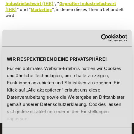
Industriefachwirt (IHK)
", "
Geprüfter Industriefachwirt
(IHK)
" und "
Marketing
", in denen dieses Thema behandelt
wird.
Sichere dir jetzt 5% Lexikon-Rabatt zusätzlich auf
ALLE Aus- und Weiterbildungen!
WIR RESPEKTIEREN DEINE PRIVATSPHÄRE!
Für ein optimales Website-Erlebnis nutzen wir Cookies
und ähnliche Technologien, um Inhalte zu zeigen,
Funktionen anzubieten und Statistiken zu erheben. Ein
*Der Rabattcode "NEUGIER5" ist mit weiteren Rabatten
Klick auf „Alle akzeptieren“ erlaubt uns diese
kombinierbar. Wir informieren dich gern.
Datenverarbeitung sowie die Weitergabe an Drittanbieter
gemäß unserer Datenschutzerklärung. Cookies lassen
sich jederzeit ablehnen oder in den Einstellungen
Es gibt keine Einträge mit diesem Anfangsbuchstaben.
anpassen.