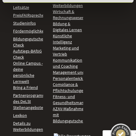
Weiterbildungen
Leitsätze
Wirtschaft &
PreisFAIRsprechen
Rechnungswesen
Studieninfos
Bildung &
Digitales Lernen
Fördermöglichkeiten
Künstliche
Bildungsgutschein
Intelligenz
Check
Marketing und
Aufstiegs-BAföG
Vertrieb
Check
Kommunikation
Online Campus -
und Coaching
deine
Management und
persönliche
Personalentwicklung
Lernwelt
Compliance &
Bring a Friend
Pflichtschulungen
Partnerprogramm
Fitness- und
des DeLSt
Gesundheitsmanagement
Stellenangebote
AZAV-Maßnahmen
mit
Lexikon
Bildungsgutschein
Details zu
Weiterbildungen