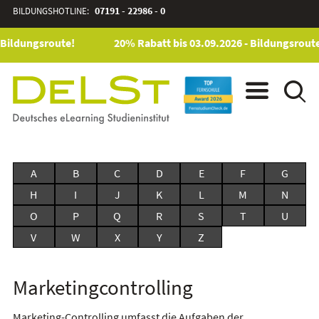
BILDUNGSHOTLINE:
07191 - 22986 - 0
 Bildungsroute!
20% Rabatt bis 03.09.2026 - Bildungsroute
A
B
C
D
E
F
G
H
I
J
K
L
M
N
O
P
Q
R
S
T
U
V
W
X
Y
Z
Marketingcontrolling
Marketing-Controlling umfasst die Aufgaben der