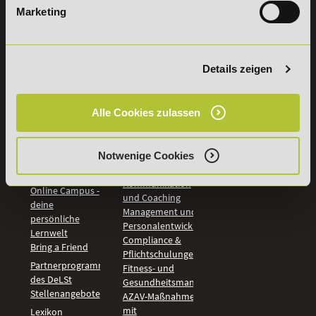
Marketing
INFORMATIONEN
BILDUNGSBEREICHE
DeLSt
IHK-
Weiterbildungen
Leitsätze
Details zeigen
Wirtschaft &
PreisFAIRsprechen
Rechnungswesen
Studieninfos
Bildung &
Alle Cookies zulassen
Digitales Lernen
Fördermöglichkeiten
Künstliche
Bildungsgutschein
Intelligenz
Check
Marketing und
Notwenige Cookies
Aufstiegs-BAföG
Vertrieb
Check
Kommunikation
Online Campus -
und Coaching
deine
Management und
persönliche
Personalentwicklung
Lernwelt
Compliance &
Bring a Friend
Pflichtschulungen
Partnerprogramm
Fitness- und
des DeLSt
Gesundheitsmanagement
Stellenangebote
AZAV-Maßnahmen
mit
Lexikon