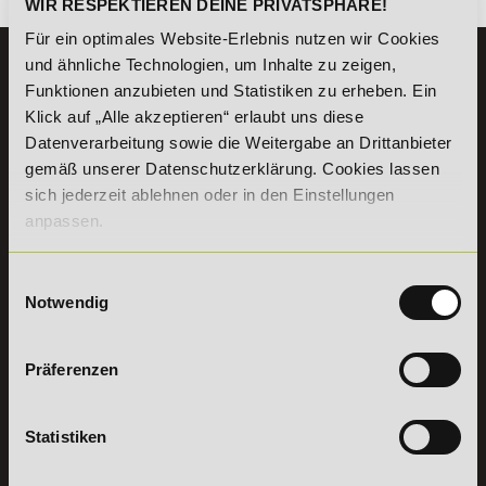
WIR RESPEKTIEREN DEINE PRIVATSPHÄRE!
Für ein optimales Website-Erlebnis nutzen wir Cookies
und ähnliche Technologien, um Inhalte zu zeigen,
KONTAKT
Funktionen anzubieten und Statistiken zu erheben. Ein
07191 - 22986 - 0
Klick auf „Alle akzeptieren“ erlaubt uns diese
+49 (0) 7191 9513203
Datenverarbeitung sowie die Weitergabe an Drittanbieter
gemäß unserer Datenschutzerklärung. Cookies lassen
sich jederzeit ablehnen oder in den Einstellungen
DeLSt GmbH - Deutsches eLearning Studieninstitut
Willy-Brandt-Platz 2
anpassen.
71522
Backnang
Aus dem Ausland:
+49 (0) 7191 - 22 986 – 0
Einwilligungsauswahl
Fax:
+49 (0) 7191 - 22 986 - 99
Notwendig
Erreichbarkeit:
Montag bis Donnerstag: 8:00 - 19:00 Uhr
Freitag: 8:00 - 17:00 Uhr
Präferenzen
Samstag: 9:00 - 15:00 Uhr
Vertrag
Statistiken
widerrufen