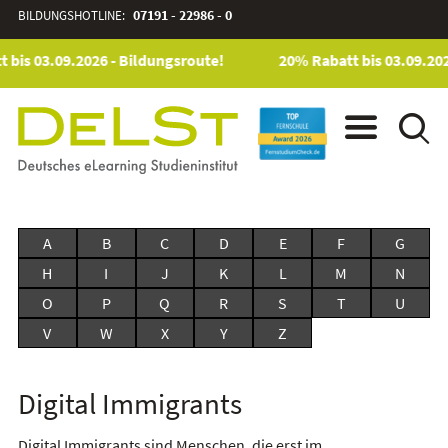
BILDUNGSHOTLINE:
07191 - 22986 - 0
 bis 03.09.2026 - Bildungsroute!
20% Rabatt bis 03.09.202
A
B
C
D
E
F
G
H
I
J
K
L
M
N
O
P
Q
R
S
T
U
V
W
X
Y
Z
Digital Immigrants
Digital Immigrants sind Menschen, die erst im