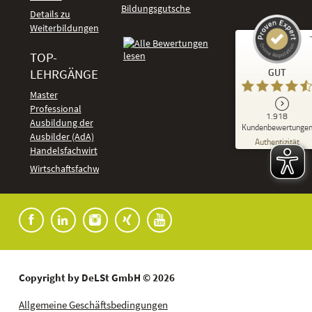
Bildungsgutschein
Details zu
Weiterbildungen
TOP-
Kundenbewertungen und Erfahrungen zu
LEHRGÄNGE
GUT
DeLSt - Deutsches eLearning Studieninstitut
Master
Professional
GUT
1.918
%
92
Ausbildung der
Kundenbewertunge
Ausbilder (AdA)
Empfehlungen auf
Authentizität
ProvenExpert.com
Handelsfachwirt
5,00
/
4,37
Kundenbewertungen
Wirtschaftsfachwirt
91
1.827
Bewertungen auf
7
Bewertungen von
ProvenExpert.com
anderen Quellen
Blick aufs ProvenExpert-Profil werfen
04.08.2026
Copyright by DeLSt GmbH © 2026
Allgemeine Geschäftsbedingungen