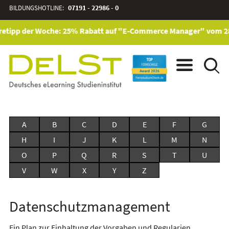
BILDUNGSHOTLINE:
07191 - 22986 - 0
retipp der Woche: 25% Rabatt auf "E-Commerce Manager" vom 28. 
A
B
C
D
E
F
G
H
I
J
K
L
M
N
O
P
Q
R
S
T
U
V
W
X
Y
Z
Datenschutzmanagement
Ein Plan zur Einhaltung der Vorgaben und Regularien.