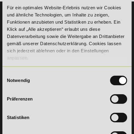
Für ein optimales Website-Erlebnis nutzen wir Cookies
KONTAKT
und ähnliche Technologien, um Inhalte zu zeigen,
07191 - 22986 - 0
Funktionen anzubieten und Statistiken zu erheben. Ein
Klick auf „Alle akzeptieren“ erlaubt uns diese
+49 (0) 7191 9513203
Datenverarbeitung sowie die Weitergabe an Drittanbieter
gemäß unserer Datenschutzerklärung. Cookies lassen
DeLSt GmbH - Deutsches eLearning Studieninstitut
sich jederzeit ablehnen oder in den Einstellungen
Willy-Brandt-Platz 2
anpassen.
71522
Backnang
Aus dem Ausland:
+49 (0) 7191 - 22 986 – 0
Fax:
+49 (0) 7191 - 22 986 - 99
Einwilligungsauswahl
Notwendig
Erreichbarkeit:
Montag bis Donnerstag: 8:00 - 19:00 Uhr
Freitag: 8:00 - 17:00 Uhr
Samstag: 9:00 - 15:00 Uhr
Präferenzen
Vertrag
Statistiken
widerrufen