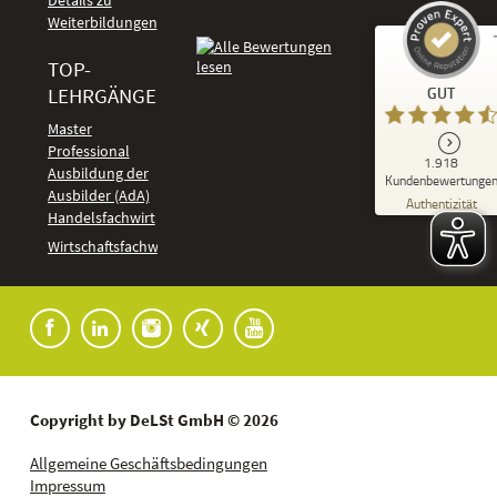
Details zu
Weiterbildungen
TOP-
Kundenbewertungen und Erfahrungen zu
LEHRGÄNGE
GUT
DeLSt - Deutsches eLearning Studieninstitut
Master
Professional
GUT
1.918
%
92
Ausbildung der
Kundenbewertunge
Ausbilder (AdA)
Empfehlungen auf
Authentizität
ProvenExpert.com
Handelsfachwirt
5,00
/
4,37
Kundenbewertungen
Wirtschaftsfachwirt
91
1.827
Bewertungen auf
7
Bewertungen von
ProvenExpert.com
anderen Quellen
Blick aufs ProvenExpert-Profil werfen
04.08.2026
Copyright by DeLSt GmbH © 2026
Allgemeine Geschäftsbedingungen
Impressum