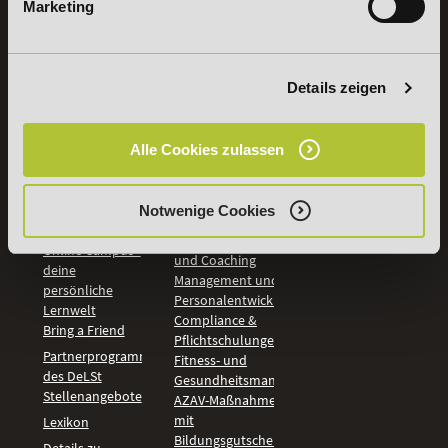
Marketing
INFORMATIONEN
BILDUNGSBEREICHE
DeLSt
IHK-
Weiterbildungen
Leitsätze
Wirtschaft &
Details zeigen
PreisFAIRsprechen
Rechnungswesen
Studieninfos
Bildung &
Digitales Lernen
Fördermöglichkeiten
Alle Cookies zulassen
Künstliche
Bildungsgutschein
Intelligenz
Check
Marketing und
Aufstiegs-BAföG
Notwenige Cookies
Vertrieb
Check
Kommunikation
Online Campus -
und Coaching
deine
Management und
persönliche
Personalentwicklung
Lernwelt
Compliance &
Bring a Friend
Pflichtschulungen
Partnerprogramm
Fitness- und
des DeLSt
Gesundheitsmanagement
Stellenangebote
AZAV-Maßnahmen
mit
Lexikon
Bildungsgutschein