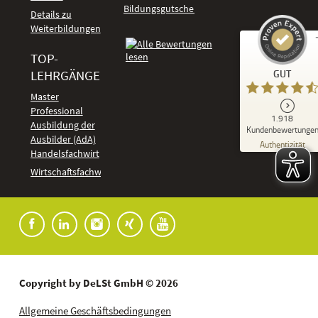
Bildungsgutschein
Details zu
Weiterbildungen
TOP-
Kundenbewertungen und Erfahrungen zu
LEHRGÄNGE
GUT
DeLSt - Deutsches eLearning Studieninstitut
Master
Professional
GUT
1.918
%
92
Ausbildung der
Kundenbewertunge
Ausbilder (AdA)
Empfehlungen auf
Authentizität
ProvenExpert.com
Handelsfachwirt
5,00
/
4,37
Kundenbewertungen
Wirtschaftsfachwirt
91
1.827
Bewertungen auf
7
Bewertungen von
ProvenExpert.com
anderen Quellen
Blick aufs ProvenExpert-Profil werfen
04.08.2026
Copyright by DeLSt GmbH © 2026
Allgemeine Geschäftsbedingungen