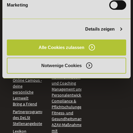
Marketing
INFORMATIONEN
BILDUNGSBEREICHE
DeLSt
IHK-
Weiterbildungen
Leitsätze
Details zeigen
Wirtschaft &
PreisFAIRsprechen
Rechnungswesen
Studieninfos
Bildung &
Alle Cookies zulassen
Digitales Lernen
Fördermöglichkeiten
Künstliche
Bildungsgutschein
Intelligenz
Check
Marketing und
Notwenige Cookies
Aufstiegs-BAföG
Vertrieb
Check
Kommunikation
Online Campus -
und Coaching
deine
Management und
persönliche
Personalentwicklung
Lernwelt
Compliance &
Bring a Friend
Pflichtschulungen
Partnerprogramm
Fitness- und
des DeLSt
Gesundheitsmanagement
Stellenangebote
AZAV-Maßnahmen
mit
Lexikon