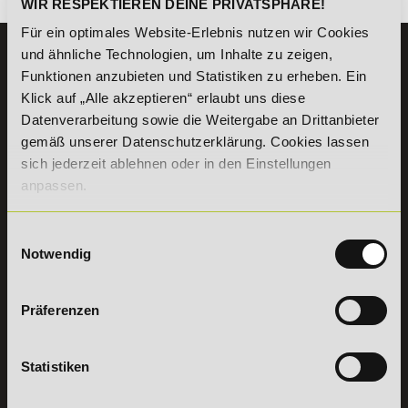
WIR RESPEKTIEREN DEINE PRIVATSPHÄRE!
Für ein optimales Website-Erlebnis nutzen wir Cookies
und ähnliche Technologien, um Inhalte zu zeigen,
KONTAKT
Funktionen anzubieten und Statistiken zu erheben. Ein
07191 - 22986 - 0
Klick auf „Alle akzeptieren“ erlaubt uns diese
+49 (0) 7191 9513203
Datenverarbeitung sowie die Weitergabe an Drittanbieter
gemäß unserer Datenschutzerklärung. Cookies lassen
sich jederzeit ablehnen oder in den Einstellungen
DeLSt GmbH - Deutsches eLearning Studieninstitut
Willy-Brandt-Platz 2
anpassen.
71522
Backnang
Aus dem Ausland:
+49 (0) 7191 - 22 986 – 0
Einwilligungsauswahl
Fax:
+49 (0) 7191 - 22 986 - 99
Notwendig
Erreichbarkeit:
Montag bis Donnerstag: 8:00 - 19:00 Uhr
Freitag: 8:00 - 17:00 Uhr
Präferenzen
Samstag: 9:00 - 15:00 Uhr
Vertrag
Statistiken
widerrufen