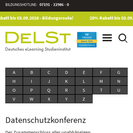
BILDUNGSHOTLINE:
07191 - 22986 - 0
att bis 03.09.2026 - Bildungsroute!
20% Rabatt bis 03.09.
A
B
C
D
E
F
G
H
I
J
K
L
M
N
O
P
Q
R
S
T
U
V
W
X
Y
Z
Datenschutzkonferenz
Der Zusammenschluss aller unabhängigen