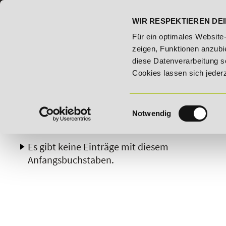
07191 - 22986 - 0
BILDUNGSHOTLINE:
WIR RESPEKTIEREN DEI
.2026 - Bildungsroute!
20% Rabatt bis 03.09.2026 - Bildun
Für ein optimales Website
zeigen, Funktionen anzubie
diese Datenverarbeitung s
Cookies lassen sich jeder
Einwilligungsauswahl
Notwendig
A
B
C
D
E
F
G
H
Es gibt keine Einträge mit diesem
Anfangsbuchstaben.