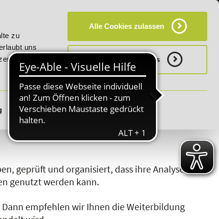
KT
HÄUFIG GESTELLTE FRAGEN (FAQ)
CAMPUS
Alle Cookies zulassen
20% Rabatt bis 03.09.2026 - Bildungsroute!
20% Rabatt bis
lte zu
erlaubt uns
zerklärung.
Notwenige Cookies
g
Details zeigen
S
T
U
V
W
X
Y
Z
n, geprüft und organisiert, dass ihre Analyse
gen genutzt werden kann.
?
Dann empfehlen wir Ihnen die Weiterbildung