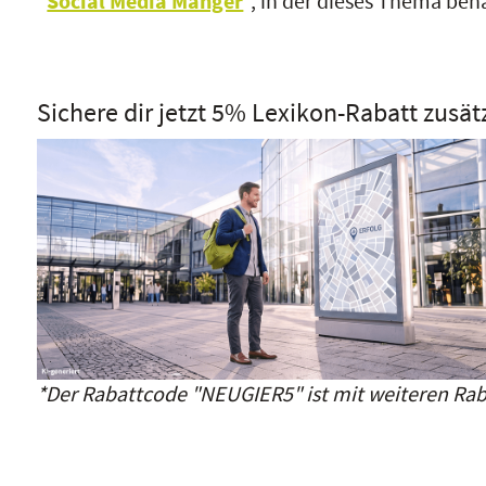
"
Social Media Manger
", in der dieses Thema beh
Sichere dir jetzt 5% Lexikon-Rabatt zusät
*Der Rabattcode "NEUGIER5" ist mit weiteren Rab