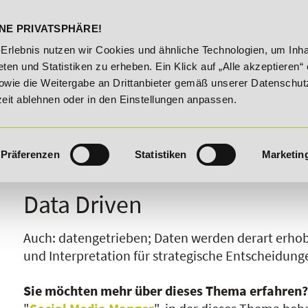
DELST
STUDIENINFOS
KONTA
NE PRIVATSPHÄRE!
gsroute!
20% Rabatt bis 03.09.2026 - Bildungsroute!
-Erlebnis nutzen wir Cookies und ähnliche Technologien, um Inha
ten und Statistiken zu erheben. Ein Klick auf „Alle akzeptieren“ 
owie die Weitergabe an Drittanbieter gemäß unserer Datenschut
zeit ablehnen oder in den Einstellungen anpassen.
Präferenzen
Statistiken
Marketin
I
J
K
L
M
N
O
P
Q
R
Data Driven
Auch: datengetrieben; Daten werden derart erhobe
und Interpretation für strategische Entscheidun
Sie möchten mehr über dieses Thema erfahren