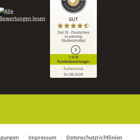
Kundenbewertungen und Erfahrungen zu
DeLSt - Deutsches eLearning Studieninstitut
GUT
%
92
GUT
DeLSt - Deutsches
eLearning
Empfehlungen auf
Studieninstitut
ProvenExpert.com
5,00
/
4,37
1.918
1.827
91
Kundenbewertungen
7
Bewertungen von
Bewertungen auf
Authentizität
anderen Quellen
ProvenExpert.com
04.08.2026
Kundenbewertungen der DeLSt auf Pro
Blick aufs ProvenExpert-Profil werfen
Ramona B.
3,60
Leider wird am Anfang nicht mitgeteilt
welche und wie viele Bücher man zusätzlich
geschickt bekommt, dadurch...
ngungen
Impressum
Datenschutzrichtlinien