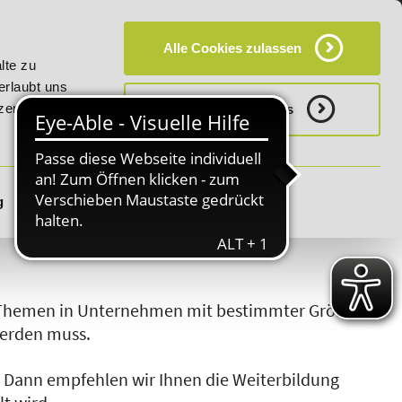
KT
HÄUFIG GESTELLTE FRAGEN (FAQ)
CAMPUS
Alle Cookies zulassen
 auf "E-Commerce Manager" vom 28. Juli - 06. August 2026!
lte zu
erlaubt uns
zerklärung.
Notwenige Cookies
g
Details zeigen
S
T
U
V
W
X
Y
Z
 Themen in Unternehmen mit bestimmter Größe
werden muss.
?
Dann empfehlen wir Ihnen die Weiterbildung