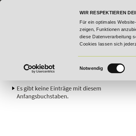
07191 - 22986 - 0
BILDUNGSHOTLINE:
WIR RESPEKTIEREN DEI
er Woche: 25% Rabatt auf "E-Commerce Manager" vom 28. Juli - 0
Für ein optimales Website
zeigen, Funktionen anzubie
diese Datenverarbeitung s
Cookies lassen sich jeder
Einwilligungsauswahl
Notwendig
A
B
C
D
E
F
G
H
Es gibt keine Einträge mit diesem
Anfangsbuchstaben.