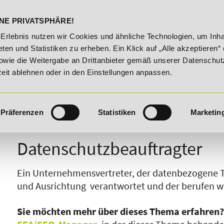
DELST
STUDIENINFOS
KONTA
NE PRIVATSPHÄRE!
6. August 2026!
Unser Karrieretipp der Woche: 25% Rabatt
-Erlebnis nutzen wir Cookies und ähnliche Technologien, um Inha
ten und Statistiken zu erheben. Ein Klick auf „Alle akzeptieren“ 
owie die Weitergabe an Drittanbieter gemäß unserer Datenschut
zeit ablehnen oder in den Einstellungen anpassen.
Präferenzen
Statistiken
Marketin
I
J
K
L
M
N
O
P
Q
R
Datenschutzbeauftragter
Ein Unternehmensvertreter, der datenbezogene
und Ausrichtung verantwortet und der berufen 
Sie möchten mehr über dieses Thema erfahren