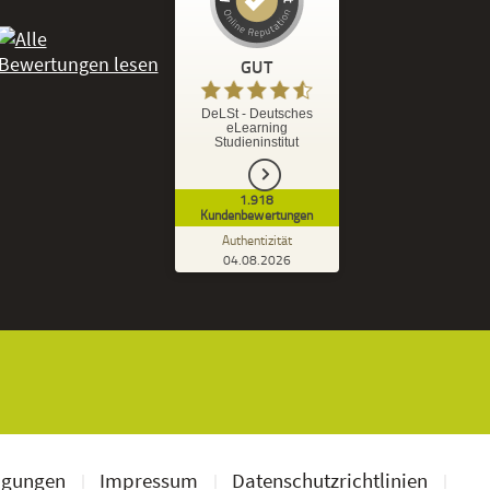
Kundenbewertungen und Erfahrungen zu
DeLSt - Deutsches eLearning Studieninstitut
GUT
%
92
GUT
DeLSt - Deutsches
eLearning
Empfehlungen auf
Studieninstitut
ProvenExpert.com
5,00
/
4,37
1.918
1.827
91
Kundenbewertungen
7
Bewertungen von
Bewertungen auf
Authentizität
anderen Quellen
ProvenExpert.com
04.08.2026
Kundenbewertungen der DeLSt auf Pro
Blick aufs ProvenExpert-Profil werfen
Ramona B.
3,60
Leider wird am Anfang nicht mitgeteilt
welche und wie viele Bücher man zusätzlich
geschickt bekommt, dadurch...
ngungen
Impressum
Datenschutzrichtlinien