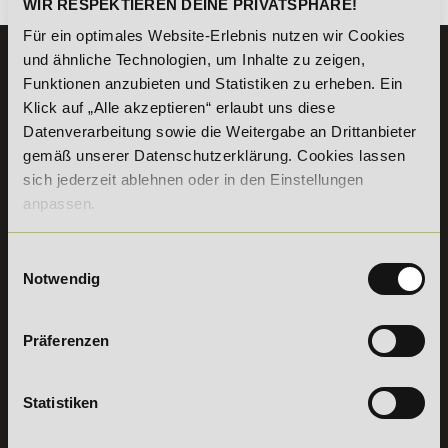
WIR RESPEKTIEREN DEINE PRIVATSPHÄRE!
Für ein optimales Website-Erlebnis nutzen wir Cookies
und ähnliche Technologien, um Inhalte zu zeigen,
KONTAKT
Funktionen anzubieten und Statistiken zu erheben. Ein
07191 - 22986 - 0
Klick auf „Alle akzeptieren“ erlaubt uns diese
+49 (0) 7191 9513203
Datenverarbeitung sowie die Weitergabe an Drittanbieter
gemäß unserer Datenschutzerklärung. Cookies lassen
sich jederzeit ablehnen oder in den Einstellungen
DeLSt GmbH - Deutsches eLearning Studieninstitut
Willy-Brandt-Platz 2
anpassen.
71522
Backnang
Aus dem Ausland:
+49 (0) 7191 - 22 986 – 0
Einwilligungsauswahl
Fax:
+49 (0) 7191 - 22 986 - 99
Notwendig
Erreichbarkeit:
Montag bis Donnerstag: 8:00 - 19:00 Uhr
Freitag: 8:00 - 17:00 Uhr
Präferenzen
Samstag: 9:00 - 15:00 Uhr
Vertrag
Statistiken
widerrufen