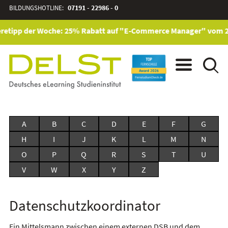
BILDUNGSHOTLINE:
07191 - 22986 - 0
retipp der Woche: 25% Rabatt auf "E-Commerce Manager" vom 28. 
A
B
C
D
E
F
G
H
I
J
K
L
M
N
O
P
Q
R
S
T
U
V
W
X
Y
Z
Datenschutzkoordinator
Ein Mittelsmann zwischen einem externen DSB und dem