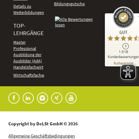
Bildungsgutschein
Details zu
Weiterbildungen
TOP-
Kundenbewertungen und Erfahrungen zu
LEHRGÄNGE
GUT
DeLSt - Deutsches eLearning Studieninstitut
Master
Professional
GUT
1.918
%
92
Ausbildung der
Kundenbewertunge
Ausbilder (AdA)
Empfehlungen auf
Authentizität
ProvenExpert.com
Handelsfachwirt
5,00
/
4,37
Kundenbewertungen
Wirtschaftsfachwirt
91
1.827
Bewertungen auf
7
Bewertungen von
ProvenExpert.com
anderen Quellen
Blick aufs ProvenExpert-Profil werfen
04.08.2026
Copyright by DeLSt GmbH © 2026
Allgemeine Geschäftsbedingungen