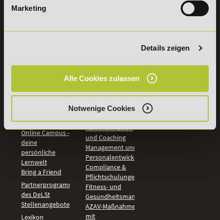
Marketing
INFORMATIONEN
BILDUNGSBEREICHE
DeLSt
IHK-
Weiterbildungen
Leitsätze
Details zeigen
Wirtschaft &
PreisFAIRsprechen
Rechnungswesen
Studieninfos
Bildung &
Alle Cookies zulassen
Digitales Lernen
Fördermöglichkeiten
Künstliche
Bildungsgutschein
Intelligenz
Check
Marketing und
Notwenige Cookies
Aufstiegs-BAföG
Vertrieb
Check
Kommunikation
Online Campus -
und Coaching
deine
Management und
persönliche
Personalentwicklung
Lernwelt
Compliance &
Bring a Friend
Pflichtschulungen
Partnerprogramm
Fitness- und
des DeLSt
Gesundheitsmanagement
Stellenangebote
AZAV-Maßnahmen
mit
Lexikon