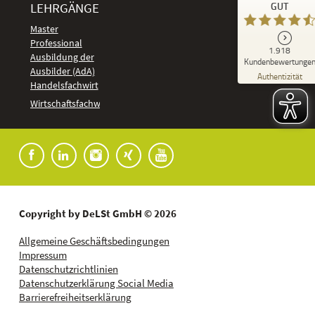
LEHRGÄNGE
GUT
DeLSt - Deutsches eLearning Studieninstitut
Master
Professional
GUT
1.918
%
92
Ausbildung der
Kundenbewertunge
Ausbilder (AdA)
Empfehlungen auf
Authentizität
ProvenExpert.com
Handelsfachwirt
5,00
/
4,37
Kundenbewertungen
Wirtschaftsfachwirt
91
1.827
Bewertungen auf
7
Bewertungen von
ProvenExpert.com
anderen Quellen
Blick aufs ProvenExpert-Profil werfen
04.08.2026
Copyright by DeLSt GmbH © 2026
Allgemeine Geschäftsbedingungen
Impressum
Datenschutzrichtlinien
Datenschutzerklärung Social Media
Barrierefreiheitserklärung