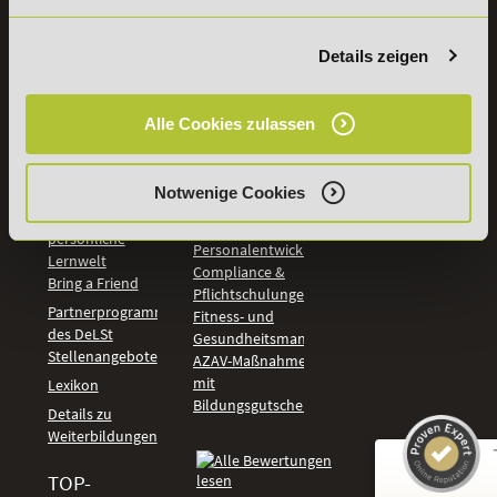
Wirtschaft &
PreisFAIRsprechen
Rechnungswesen
Studieninfos
Bildung &
Details zeigen
Digitales Lernen
Fördermöglichkeiten
Künstliche
Bildungsgutschein
Intelligenz
Alle Cookies zulassen
Check
Marketing und
Aufstiegs-BAföG
Vertrieb
Check
Kommunikation
Notwenige Cookies
Online Campus -
und Coaching
deine
Management und
persönliche
Personalentwicklung
Lernwelt
Compliance &
Bring a Friend
Pflichtschulungen
Partnerprogramm
Fitness- und
des DeLSt
Gesundheitsmanagement
Stellenangebote
AZAV-Maßnahmen
mit
Lexikon
Bildungsgutschein
Details zu
Weiterbildungen
TOP-
Kundenbewertungen und Erfahrungen zu