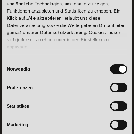
und ähnliche Technologien, um Inhalte zu zeigen,
+49 (0) 7191 9513203
Funktionen anzubieten und Statistiken zu erheben. Ein
Klick auf „Alle akzeptieren“ erlaubt uns diese
Datenverarbeitung sowie die Weitergabe an Drittanbieter
DeLSt GmbH - Deutsches eLearning Studieninstitut
Willy-Brandt-Platz 2
gemäß unserer Datenschutzerklärung. Cookies lassen
71522
Backnang
sich jederzeit ablehnen oder in den Einstellungen
Aus dem Ausland:
+49 (0) 7191 - 22 986 – 0
anpassen.
Fax:
+49 (0) 7191 - 22 986 - 99
Erreichbarkeit:
Einwilligungsauswahl
Montag bis Donnerstag: 8:00 - 19:00 Uhr
Notwendig
Freitag: 8:00 - 17:00 Uhr
Samstag: 9:00 - 15:00 Uhr
Präferenzen
Vertrag
widerrufen
Statistiken
INFORMATIONEN
BILDUNGSBEREICHE
DeLSt
IHK-
Marketing
Weiterbildungen
Leitsätze