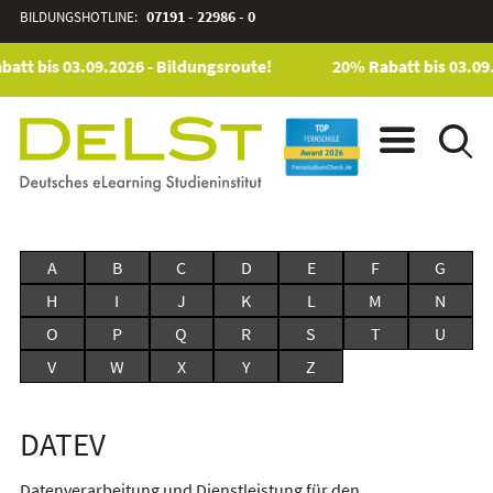
BILDUNGSHOTLINE:
07191 - 22986 - 0
att bis 03.09.2026 - Bildungsroute!
20% Rabatt bis 03.09.
A
B
C
D
E
F
G
H
I
J
K
L
M
N
O
P
Q
R
S
T
U
V
W
X
Y
Z
DATEV
Datenverarbeitung und Dienstleistung für den