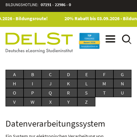
BILDUNGSHOTLINE:
07191 - 22986 - 0
.2026 - Bildungsroute!
20% Rabatt bis 03.09.2026 - Bildu
A
B
C
D
E
F
G
H
I
J
K
L
M
N
O
P
Q
R
S
T
U
V
W
X
Y
Z
Datenverarbeitungssystem
Ein System zur elektronischen Verarbeitung von