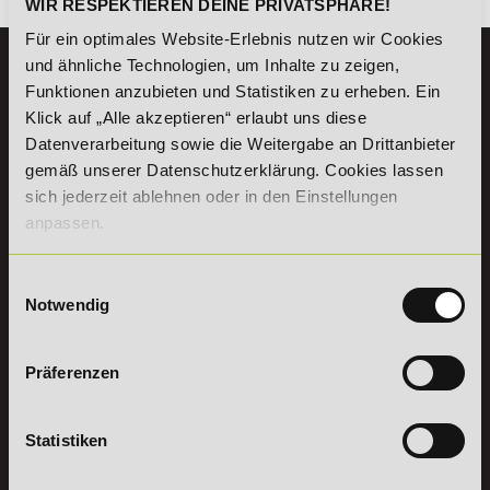
WIR RESPEKTIEREN DEINE PRIVATSPHÄRE!
Für ein optimales Website-Erlebnis nutzen wir Cookies
und ähnliche Technologien, um Inhalte zu zeigen,
KONTAKT
Funktionen anzubieten und Statistiken zu erheben. Ein
07191 - 22986 - 0
Klick auf „Alle akzeptieren“ erlaubt uns diese
+49 (0) 7191 9513203
Datenverarbeitung sowie die Weitergabe an Drittanbieter
gemäß unserer Datenschutzerklärung. Cookies lassen
sich jederzeit ablehnen oder in den Einstellungen
DeLSt GmbH - Deutsches eLearning Studieninstitut
Willy-Brandt-Platz 2
anpassen.
71522
Backnang
Aus dem Ausland:
+49 (0) 7191 - 22 986 – 0
Einwilligungsauswahl
Fax:
+49 (0) 7191 - 22 986 - 99
Notwendig
Erreichbarkeit:
Montag bis Donnerstag: 8:00 - 19:00 Uhr
Freitag: 8:00 - 17:00 Uhr
Präferenzen
Samstag: 9:00 - 15:00 Uhr
Vertrag
Statistiken
widerrufen