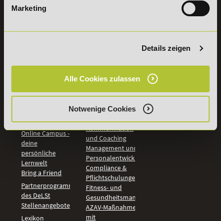
Marketing
INFORMATIONEN
BILDUNGSBEREICHE
DeLSt
IHK-
Weiterbildungen
Leitsätze
Details zeigen
Wirtschaft &
PreisFAIRsprechen
Rechnungswesen
Studieninfos
Bildung &
Alle Cookies zulassen
Digitales Lernen
Fördermöglichkeiten
Künstliche
Bildungsgutschein
Intelligenz
Check
Marketing und
Notwenige Cookies
Aufstiegs-BAföG
Vertrieb
Check
Kommunikation
Online Campus -
und Coaching
deine
Management und
persönliche
Personalentwicklung
Lernwelt
Compliance &
Bring a Friend
Pflichtschulungen
Partnerprogramm
Fitness- und
des DeLSt
Gesundheitsmanagement
Stellenangebote
AZAV-Maßnahmen
mit
Lexikon