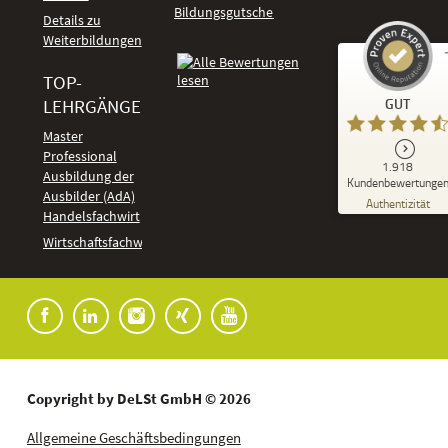
Bildungsgutschein
Details zu
Weiterbildungen
TOP-
Kundenbewertungen und Erfahrungen zu
LEHRGÄNGE
GUT
DeLSt - Deutsches eLearning Studieninstitut
Master
Professional
GUT
1.918
%
92
Ausbildung der
Kundenbewertunge
Ausbilder (AdA)
Empfehlungen auf
Authentizität
ProvenExpert.com
Handelsfachwirt
5,00
/
4,37
Kundenbewertungen
Wirtschaftsfachwirt
91
1.827
Bewertungen auf
7
Bewertungen von
ProvenExpert.com
anderen Quellen
Blick aufs ProvenExpert-Profil werfen
04.08.2026
Copyright by DeLSt GmbH © 2026
Allgemeine Geschäftsbedingungen