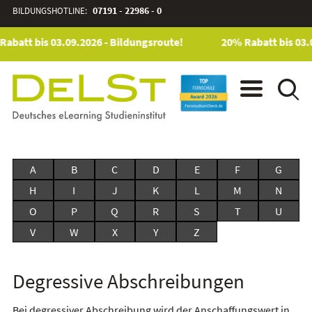
BILDUNGSHOTLINE:
07191 - 22986 - 0
abatt bis 03.09.2026 - Bildungsroute!
20% Rabatt bis 03.
A
B
C
D
E
F
G
H
I
J
K
L
M
N
O
P
Q
R
S
T
U
V
W
X
Y
Z
Degressive Abschreibungen
Bei degressiver Abschreibung wird der Anschaffungswert in