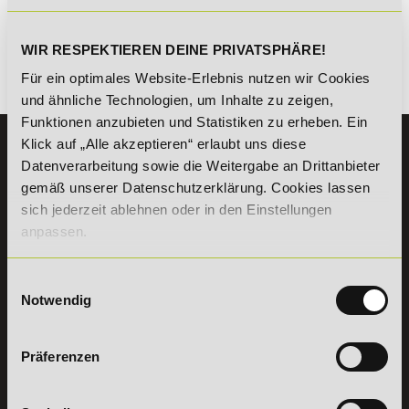
kombinierbar. Wir informieren dich gern.
WIR RESPEKTIEREN DEINE PRIVATSPHÄRE!
Für ein optimales Website-Erlebnis nutzen wir Cookies
Es gibt keine Einträge mit diesem Anfangsbuchstaben.
und ähnliche Technologien, um Inhalte zu zeigen,
Funktionen anzubieten und Statistiken zu erheben. Ein
Klick auf „Alle akzeptieren“ erlaubt uns diese
KONTAKT
Datenverarbeitung sowie die Weitergabe an Drittanbieter
07191 - 22986 - 0
gemäß unserer Datenschutzerklärung. Cookies lassen
+49 (0) 7191 9513203
sich jederzeit ablehnen oder in den Einstellungen
anpassen.
DeLSt GmbH - Deutsches eLearning Studieninstitut
Willy-Brandt-Platz 2
Einwilligungsauswahl
71522
Backnang
Notwendig
Aus dem Ausland:
+49 (0) 7191 - 22 986 – 0
Fax:
+49 (0) 7191 - 22 986 - 99
Präferenzen
Erreichbarkeit:
Montag bis Donnerstag: 8:00 - 19:00 Uhr
Freitag: 8:00 - 17:00 Uhr
Samstag: 9:00 - 15:00 Uhr