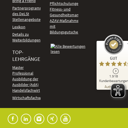
Bring a Friend
Pflichtschulungen
Partnerprogramm
Fitness- und
des DeLSt
Gesundheitsmanagement
Stellenangebote
AZAV-Maßnahmen
mit
Lexikon
Bildungsgutschein
Details zu
Weiterbildungen
TOP-
Kundenbewertungen und Erfahrungen zu
LEHRGÄNGE
GUT
DeLSt - Deutsches eLearning Studieninstitut
Master
Professional
GUT
1.918
%
92
Ausbildung der
Kundenbewertunge
Ausbilder (AdA)
Empfehlungen auf
Authentizität
ProvenExpert.com
Handelsfachwirt
5,00
/
4,37
Kundenbewertungen
Wirtschaftsfachwirt
91
1.827
Bewertungen auf
7
Bewertungen von
ProvenExpert.com
anderen Quellen
Blick aufs ProvenExpert-Profil werfen