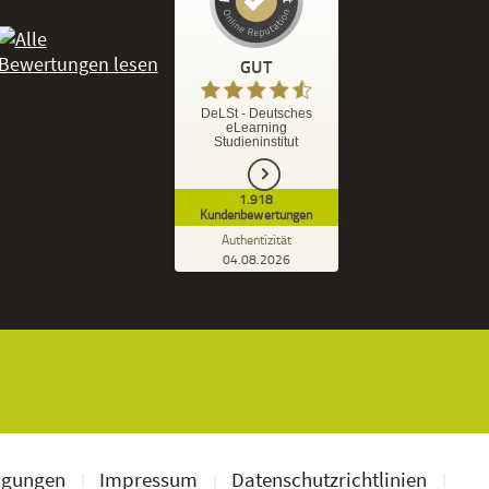
Kundenbewertungen und Erfahrungen zu
DeLSt - Deutsches eLearning Studieninstitut
GUT
%
92
GUT
DeLSt - Deutsches
eLearning
Empfehlungen auf
Studieninstitut
ProvenExpert.com
5,00
/
4,37
1.918
1.827
91
Kundenbewertungen
7
Bewertungen von
Bewertungen auf
Authentizität
anderen Quellen
ProvenExpert.com
04.08.2026
Kundenbewertungen der DeLSt auf Pro
Blick aufs ProvenExpert-Profil werfen
Ramona B.
3,60
Leider wird am Anfang nicht mitgeteilt
welche und wie viele Bücher man zusätzlich
geschickt bekommt, dadurch...
ngungen
Impressum
Datenschutzrichtlinien