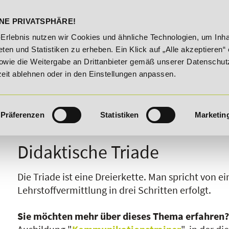
DELST
STUDIENINFOS
KONTA
NE PRIVATSPHÄRE!
e!
20% Rabatt bis 03.09.2026 - Bildungsroute!
20% Ra
-Erlebnis nutzen wir Cookies und ähnliche Technologien, um Inha
ten und Statistiken zu erheben. Ein Klick auf „Alle akzeptieren“ 
owie die Weitergabe an Drittanbieter gemäß unserer Datenschut
zeit ablehnen oder in den Einstellungen anpassen.
Präferenzen
Statistiken
Marketin
I
J
K
L
M
N
O
P
Q
R
Didaktische Triade
Die Triade ist eine Dreierkette. Man spricht von e
Lehrstoffvermittlung in drei Schritten erfolgt.
Sie möchten mehr über dieses Thema erfahren