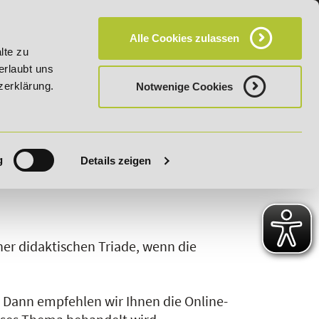
KT
HÄUFIG GESTELLTE FRAGEN (FAQ)
CAMPUS
Alle Cookies zulassen
batt bis 03.09.2026 - Bildungsroute!
20% Rabatt bis 03.09
lte zu
erlaubt uns
zerklärung.
Notwenige Cookies
g
Details zeigen
S
T
U
V
W
X
Y
Z
iner didaktischen Triade, wenn die
?
Dann empfehlen wir Ihnen die Online-