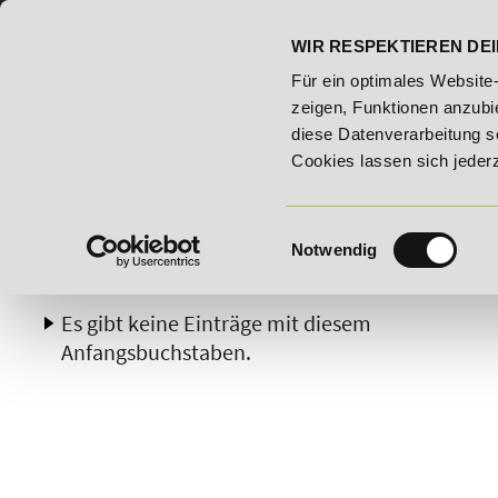
07191 - 22986 - 0
BILDUNGSHOTLINE:
WIR RESPEKTIEREN DEI
 Bildungsroute!
20% Rabatt bis 03.09.2026 - Bildungsrout
Für ein optimales Website
zeigen, Funktionen anzubie
diese Datenverarbeitung s
Cookies lassen sich jeder
Einwilligungsauswahl
Notwendig
A
B
C
D
E
F
G
H
Es gibt keine Einträge mit diesem
Anfangsbuchstaben.