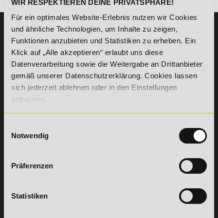
WIR RESPEKTIEREN DEINE PRIVATSPHÄRE!
Für ein optimales Website-Erlebnis nutzen wir Cookies
und ähnliche Technologien, um Inhalte zu zeigen,
KONTAKT
Funktionen anzubieten und Statistiken zu erheben. Ein
07191 - 22986 - 0
Klick auf „Alle akzeptieren“ erlaubt uns diese
+49 (0) 7191 9513203
Datenverarbeitung sowie die Weitergabe an Drittanbieter
gemäß unserer Datenschutzerklärung. Cookies lassen
sich jederzeit ablehnen oder in den Einstellungen
DeLSt GmbH - Deutsches eLearning Studieninstitut
Willy-Brandt-Platz 2
anpassen.
71522
Backnang
Aus dem Ausland:
+49 (0) 7191 - 22 986 – 0
Einwilligungsauswahl
Fax:
+49 (0) 7191 - 22 986 - 99
Notwendig
Erreichbarkeit:
Montag bis Donnerstag: 8:00 - 19:00 Uhr
Freitag: 8:00 - 17:00 Uhr
Präferenzen
Samstag: 9:00 - 15:00 Uhr
Vertrag
Statistiken
widerrufen