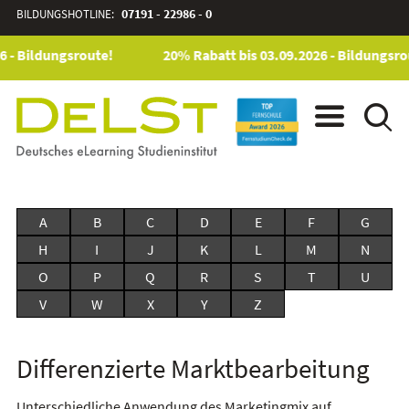
BILDUNGSHOTLINE:
07191 - 22986 - 0
6 - Bildungsroute!
20% Rabatt bis 03.09.2026 - Bildungsro
A
B
C
D
E
F
G
H
I
J
K
L
M
N
O
P
Q
R
S
T
U
V
W
X
Y
Z
Differenzierte Marktbearbeitung
Unterschiedliche Anwendung des Marketingmix auf