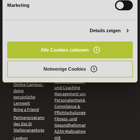
Marketing
INFORMATIONEN
BILDUNGSBEREICHE
DeLSt
IHK-
Weiterbildungen
Leitsätze
Details zeigen
Wirtschaft &
PreisFAIRsprechen
Rechnungswesen
Studieninfos
Bildung &
Alle Cookies zulassen
Digitales Lernen
Fördermöglichkeiten
Künstliche
Bildungsgutschein
Intelligenz
Check
Marketing und
Notwenige Cookies
Aufstiegs-BAföG
Vertrieb
Check
Kommunikation
Online Campus -
und Coaching
deine
Management und
persönliche
Personalentwicklung
Lernwelt
Compliance &
Bring a Friend
Pflichtschulungen
Partnerprogramm
Fitness- und
des DeLSt
Gesundheitsmanagement
Stellenangebote
AZAV-Maßnahmen
mit
Lexikon