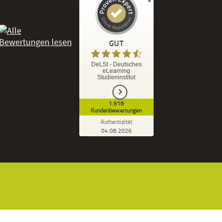
Kundenbewertungen und Erfahrungen zu
DeLSt - Deutsches eLearning Studieninstitut
GUT
%
92
GUT
DeLSt - Deutsches
eLearning
Empfehlungen auf
Studieninstitut
ProvenExpert.com
5,00
/
4,37
1.918
1.827
91
Kundenbewertungen
7
Bewertungen von
Bewertungen auf
Authentizität
anderen Quellen
ProvenExpert.com
04.08.2026
Kundenbewertungen der DeLSt auf Pro
Blick aufs ProvenExpert-Profil werfen
Ramona B.
3,60
Leider wird am Anfang nicht mitgeteilt
welche und wie viele Bücher man zusätzlich
geschickt bekommt, dadurch...