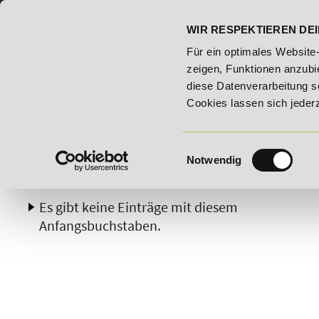
07191 - 22986 - 0
BILDUNGSHOTLINE:
WIR RESPEKTIEREN DEI
er Woche: 25% Rabatt auf "E-Commerce Manager" vom 28. Juli - 0
Für ein optimales Website
zeigen, Funktionen anzubie
diese Datenverarbeitung s
Cookies lassen sich jeder
Einwilligungsauswahl
Notwendig
A
B
C
D
E
F
G
H
Es gibt keine Einträge mit diesem
Anfangsbuchstaben.