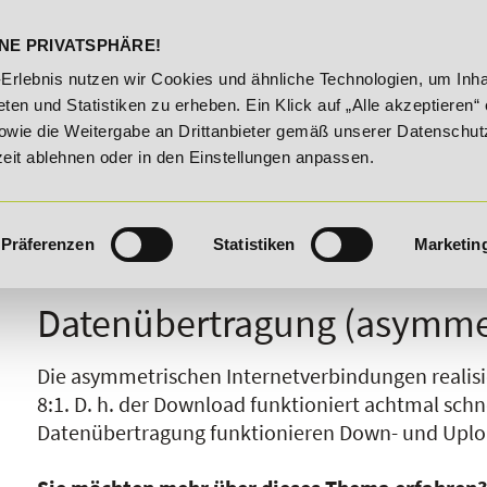
DELST
STUDIENINFOS
KONTA
NE PRIVATSPHÄRE!
6. August 2026!
Unser Karrieretipp der Woche: 25% Rabatt
-Erlebnis nutzen wir Cookies und ähnliche Technologien, um Inha
ten und Statistiken zu erheben. Ein Klick auf „Alle akzeptieren“ 
owie die Weitergabe an Drittanbieter gemäß unserer Datenschut
zeit ablehnen oder in den Einstellungen anpassen.
Präferenzen
Statistiken
Marketin
I
J
K
L
M
N
O
P
Q
R
Datenübertragung (asymme
Die asymmetrischen Internetverbindungen realis
8:1. D. h. der Download funktioniert achtmal schn
Datenübertragung funktionieren Down- und Uploa