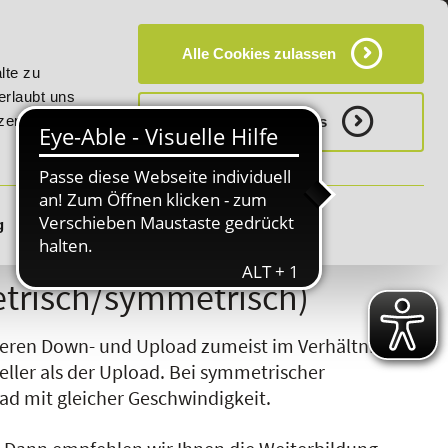
KT
HÄUFIG GESTELLTE FRAGEN (FAQ)
CAMPUS
Alle Cookies zulassen
 auf "E-Commerce Manager" vom 28. Juli - 06. August 2026!
lte zu
erlaubt uns
zerklärung.
Notwenige Cookies
g
Details zeigen
S
T
U
V
W
X
Y
Z
trisch/symmetrisch)
ieren Down- und Upload zumeist im Verhältnis
eller als der Upload. Bei symmetrischer
d mit gleicher Geschwindigkeit.