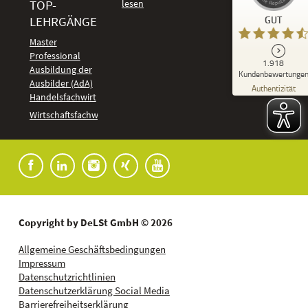
TOP-
Kundenbewertungen und Erfahrungen zu
LEHRGÄNGE
GUT
DeLSt - Deutsches eLearning Studieninstitut
Master
Professional
GUT
1.918
%
92
Ausbildung der
Kundenbewertunge
Ausbilder (AdA)
Empfehlungen auf
Authentizität
ProvenExpert.com
Handelsfachwirt
5,00
/
4,37
Kundenbewertungen
Wirtschaftsfachwirt
91
1.827
Bewertungen auf
7
Bewertungen von
ProvenExpert.com
anderen Quellen
Blick aufs ProvenExpert-Profil werfen
04.08.2026
Copyright by DeLSt GmbH © 2026
Allgemeine Geschäftsbedingungen
Impressum
Datenschutzrichtlinien
Datenschutzerklärung Social Media
Barrierefreiheitserklärung