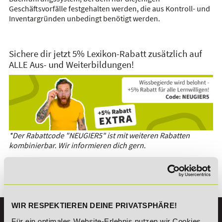
Geschäftsvorfälle festgehalten werden, die aus Kontroll- und
Inventargründen unbedingt benötigt werden.
Sichere dir jetzt 5% Lexikon-Rabatt zusätzlich auf
ALLE Aus- und Weiterbildungen!
*Der Rabattcode "NEUGIER5" ist mit weiteren Rabatten
kombinierbar. Wir informieren dich gern.
Es gibt keine Einträge mit diesem Anfangsbuchstaben.
WIR RESPEKTIEREN DEINE PRIVATSPHÄRE!
KONTAKT
Für ein optimales Website-Erlebnis nutzen wir Cookies