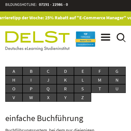
BILDUNGSHOTLINE:
07191 - 22986 - 0
rrieretipp der Woche: 25% Rabatt auf "E-Commerce Manager" vom 
A
B
C
D
E
F
G
H
I
J
K
L
M
N
O
P
Q
R
S
T
U
V
W
X
Y
Z
einfache Buchführung
Buchführungssystem, bei dem nur diejenigen