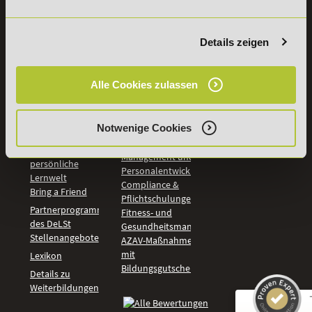
Weiterbildungen
Leitsätze
Wirtschaft &
PreisFAIRsprechen
Rechnungswesen
Details zeigen
Studieninfos
Bildung &
Digitales Lernen
Fördermöglichkeiten
Künstliche
Bildungsgutschein
Alle Cookies zulassen
Intelligenz
Check
Marketing und
Aufstiegs-BAföG
Vertrieb
Check
Notwenige Cookies
Kommunikation
Online Campus -
und Coaching
deine
Management und
persönliche
Personalentwicklung
Lernwelt
Compliance &
Bring a Friend
Pflichtschulungen
Partnerprogramm
Fitness- und
des DeLSt
Gesundheitsmanagement
Stellenangebote
AZAV-Maßnahmen
mit
Lexikon
Bildungsgutschein
Details zu
Weiterbildungen