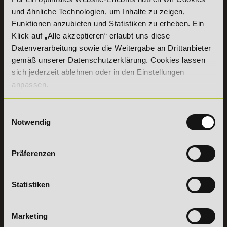
07191 - 22986 - 0
und ähnliche Technologien, um Inhalte zu zeigen,
Funktionen anzubieten und Statistiken zu erheben. Ein
+49 (0) 7191 9513203
Klick auf „Alle akzeptieren“ erlaubt uns diese
Datenverarbeitung sowie die Weitergabe an Drittanbieter
DeLSt GmbH - Deutsches eLearning Studieninstitut
gemäß unserer Datenschutzerklärung. Cookies lassen
Willy-Brandt-Platz 2
sich jederzeit ablehnen oder in den Einstellungen
71522
Backnang
anpassen.
Aus dem Ausland:
+49 (0) 7191 - 22 986 – 0
Fax:
+49 (0) 7191 - 22 986 - 99
Erreichbarkeit:
Einwilligungsauswahl
Montag bis Donnerstag: 8:00 - 19:00 Uhr
Notwendig
Freitag: 8:00 - 17:00 Uhr
Samstag: 9:00 - 15:00 Uhr
Präferenzen
Vertrag
widerrufen
Statistiken
INFORMATIONEN
BILDUNGSBEREICHE
Marketing
DeLSt
IHK-