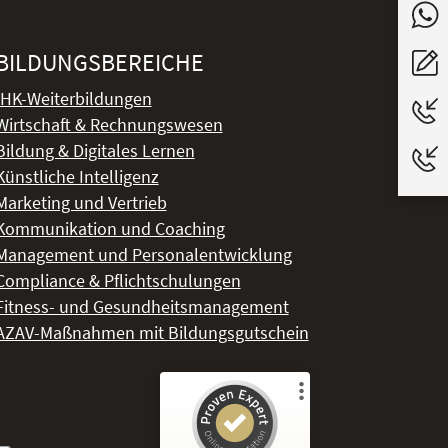
BILDUNGSBEREICHE
IHK-Weiterbildungen
Wirtschaft & Rechnungswesen
Bildung & Digitales Lernen
Künstliche Intelligenz
Marketing und Vertrieb
Kommunikation und Coaching
Management und Personalentwicklung
Compliance & Pflichtschulungen
Fitness- und Gesundheitsmanagement
AZAV-Maßnahmen mit Bildungsgutschein
Kundenbewertungen und Erfahrungen zu
DeLSt - Deutsches eLearning Studieninstitut