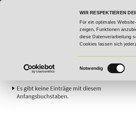
07191 - 22986 - 0
BILDUNGSHOTLINE:
WIR RESPEKTIEREN DEI
 Bildungsroute!
20% Rabatt bis 03.09.2026 - Bildungsroute
Für ein optimales Website
zeigen, Funktionen anzubie
diese Datenverarbeitung s
Cookies lassen sich jeder
Einwilligungsauswahl
Notwendig
A
B
C
D
E
F
G
H
Es gibt keine Einträge mit diesem
Anfangsbuchstaben.