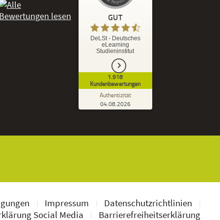
GUT
%
92
GUT
DeLSt - Deutsches
eLearning
Empfehlungen auf
Studieninstitut
ProvenExpert.com
5,00
/
4,37
1.918
1.827
91
Kundenbewertungen
7
Bewertungen von
Bewertungen auf
Authentizität
anderen Quellen
ProvenExpert.com
04.08.2026
Kundenbewertungen der DeLSt auf Pro
Blick aufs ProvenExpert-Profil werfen
Ramona B.
3,60
Leider wird am Anfang nicht mitgeteilt
welche und wie viele Bücher man zusätzlich
geschickt bekommt, dadurch...
ngungen
Impressum
Datenschutzrichtlinien
klärung Social Media
Barrierefreiheitserklärung