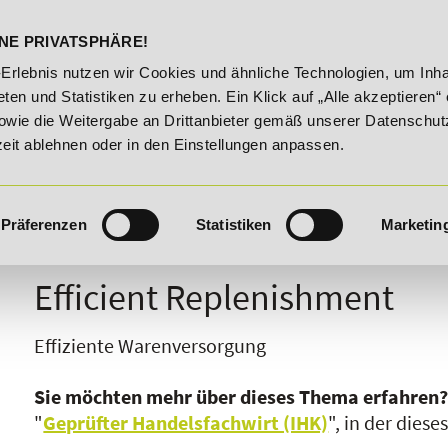
DELST
STUDIENINFOS
KONTA
NE PRIVATSPHÄRE!
!
20% Rabatt bis 03.09.2026 - Bildungsroute!
20% Ra
-Erlebnis nutzen wir Cookies und ähnliche Technologien, um Inha
ten und Statistiken zu erheben. Ein Klick auf „Alle akzeptieren“ 
owie die Weitergabe an Drittanbieter gemäß unserer Datenschut
zeit ablehnen oder in den Einstellungen anpassen.
Präferenzen
Statistiken
Marketin
I
J
K
L
M
N
O
P
Q
R
Efficient Replenishment
Effiziente Warenversorgung
Sie möchten mehr über dieses Thema erfahren
"
Geprüfter Handelsfachwirt (IHK)
", in der dies