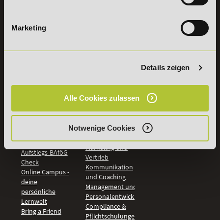
Vertrag
widerrufen
Marketing
INFORMATIONEN
BILDUNGSBEREICHE
Details zeigen
DeLSt
IHK-
Weiterbildungen
Leitsätze
Wirtschaft &
PreisFAIRsprechen
Alle Cookies zulassen
Rechnungswesen
Studieninfos
Bildung &
Digitales Lernen
Fördermöglichkeiten
Künstliche
Notwenige Cookies
Bildungsgutschein
Intelligenz
Check
Marketing und
Aufstiegs-BAföG
Vertrieb
Check
Kommunikation
Online Campus -
und Coaching
deine
Management und
persönliche
Personalentwicklung
Lernwelt
Compliance &
Bring a Friend
Pflichtschulungen