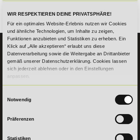
WIR RESPEKTIEREN DEINE PRIVATSPHÄRE!
Es gibt keine Einträge mit diesem Anfangsbuchstaben.
Für ein optimales Website-Erlebnis nutzen wir Cookies
und ähnliche Technologien, um Inhalte zu zeigen,
Funktionen anzubieten und Statistiken zu erheben. Ein
KONTAKT
Klick auf „Alle akzeptieren“ erlaubt uns diese
07191 - 22986 - 0
Datenverarbeitung sowie die Weitergabe an Drittanbieter
gemäß unserer Datenschutzerklärung. Cookies lassen
+49 (0) 7191 9513203
sich jederzeit ablehnen oder in den Einstellungen
anpassen.
DeLSt GmbH - Deutsches eLearning Studieninstitut
Willy-Brandt-Platz 2
71522
Backnang
Einwilligungsauswahl
Notwendig
Aus dem Ausland:
+49 (0) 7191 - 22 986 – 0
Fax:
+49 (0) 7191 - 22 986 - 99
Erreichbarkeit:
Präferenzen
Montag bis Donnerstag: 8:00 - 19:00 Uhr
Freitag: 8:00 - 17:00 Uhr
Samstag: 9:00 - 15:00 Uhr
Statistiken