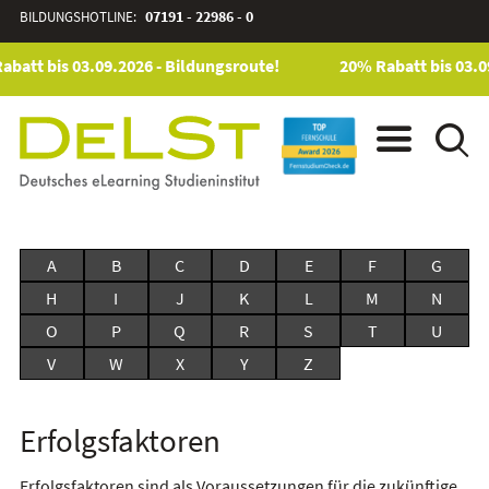
BILDUNGSHOTLINE:
07191 - 22986 - 0
abatt bis 03.09.2026 - Bildungsroute!
20% Rabatt bis 03.0
A
B
C
D
E
F
G
H
I
J
K
L
M
N
O
P
Q
R
S
T
U
V
W
X
Y
Z
Erfolgsfaktoren
Erfolgsfaktoren sind als Voraussetzungen für die zukünftige