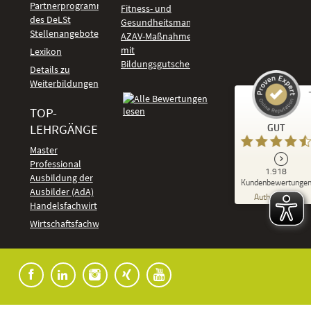
Partnerprogramm
Fitness- und
des DeLSt
Gesundheitsmanagement
Stellenangebote
AZAV-Maßnahmen
mit
Lexikon
Bildungsgutschein
Details zu
Weiterbildungen
TOP-
Kundenbewertungen und Erfahrungen zu
LEHRGÄNGE
GUT
DeLSt - Deutsches eLearning Studieninstitut
Master
Professional
GUT
1.918
%
92
Ausbildung der
Kundenbewertunge
Ausbilder (AdA)
Empfehlungen auf
Authentizität
ProvenExpert.com
Handelsfachwirt
5,00
/
4,37
Kundenbewertungen
Wirtschaftsfachwirt
91
1.827
Bewertungen auf
7
Bewertungen von
ProvenExpert.com
anderen Quellen
Blick aufs ProvenExpert-Profil werfen