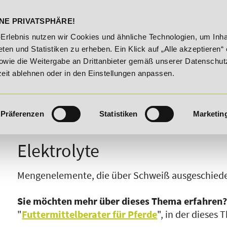
DELST
STUDIENINFOS
KONTA
NE PRIVATSPHÄRE!
e!
20% Rabatt bis 03.09.2026 - Bildungsroute!
20% R
-Erlebnis nutzen wir Cookies und ähnliche Technologien, um Inha
ten und Statistiken zu erheben. Ein Klick auf „Alle akzeptieren“ 
owie die Weitergabe an Drittanbieter gemäß unserer Datenschut
zeit ablehnen oder in den Einstellungen anpassen.
Präferenzen
Statistiken
Marketin
I
J
K
L
M
N
O
P
Q
R
Elektrolyte
Mengenelemente, die über Schweiß ausgeschied
Sie möchten mehr über dieses Thema erfahren
"
Futtermittelberater für Pferde
", in der dieses