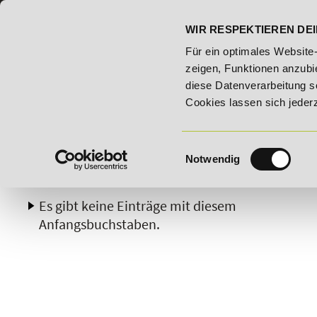
07191 - 22986 - 0
BILDUNGSHOTLINE:
WIR RESPEKTIEREN DEI
- Bildungsroute!
20% Rabatt bis 03.09.2026 - Bildungsrout
Für ein optimales Website
zeigen, Funktionen anzubie
diese Datenverarbeitung s
Cookies lassen sich jeder
Einwilligungsauswahl
Notwendig
A
B
C
D
E
F
G
H
Es gibt keine Einträge mit diesem
Anfangsbuchstaben.