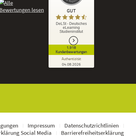
GUT
%
92
GUT
DeLSt - Deutsches
eLearning
Empfehlungen auf
Studieninstitut
ProvenExpert.com
5,00
/
4,37
1.918
1.827
91
Kundenbewertungen
7
Bewertungen von
Bewertungen auf
Authentizität
anderen Quellen
ProvenExpert.com
04.08.2026
Kundenbewertungen der DeLSt auf Pro
Blick aufs ProvenExpert-Profil werfen
Ramona B.
3,60
Leider wird am Anfang nicht mitgeteilt
welche und wie viele Bücher man zusätzlich
geschickt bekommt, dadurch...
ngungen
Impressum
Datenschutzrichtlinien
klärung Social Media
Barrierefreiheitserklärung