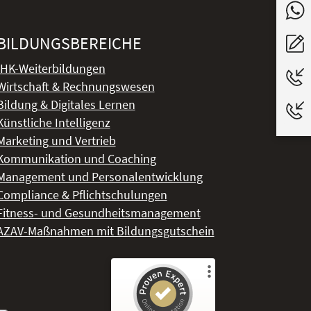
BILDUNGSBEREICHE
IHK-Weiterbildungen
Wirtschaft & Rechnungswesen
Bildung & Digitales Lernen
Künstliche Intelligenz
Marketing und Vertrieb
Kommunikation und Coaching
Management und Personalentwicklung
Compliance & Pflichtschulungen
Fitness- und Gesundheitsmanagement
AZAV-Maßnahmen mit Bildungsgutschein
Kundenbewertungen und Erfahrungen zu
DeLSt - Deutsches eLearning Studieninstitut