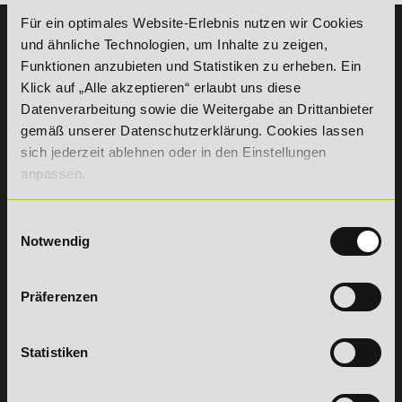
Für ein optimales Website-Erlebnis nutzen wir Cookies
KONTAKT
und ähnliche Technologien, um Inhalte zu zeigen,
07191 - 22986 - 0
Funktionen anzubieten und Statistiken zu erheben. Ein
Klick auf „Alle akzeptieren“ erlaubt uns diese
+49 (0) 7191 9513203
Datenverarbeitung sowie die Weitergabe an Drittanbieter
gemäß unserer Datenschutzerklärung. Cookies lassen
DeLSt GmbH - Deutsches eLearning Studieninstitut
sich jederzeit ablehnen oder in den Einstellungen
Willy-Brandt-Platz 2
anpassen.
71522
Backnang
Aus dem Ausland:
+49 (0) 7191 - 22 986 – 0
Fax:
+49 (0) 7191 - 22 986 - 99
Einwilligungsauswahl
Notwendig
Erreichbarkeit:
Montag bis Donnerstag: 8:00 - 19:00 Uhr
Freitag: 8:00 - 17:00 Uhr
Samstag: 9:00 - 15:00 Uhr
Präferenzen
Vertrag
Statistiken
widerrufen