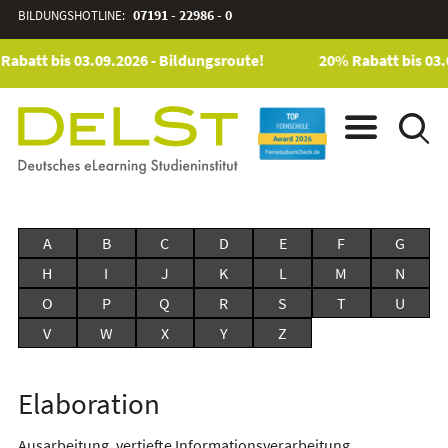
BILDUNGSHOTLINE:
07191 - 22986 - 0
Rabatt bis 03.09.2026 - Bildungsroute!
20% Rabatt bis 03.
A
B
C
D
E
F
G
H
I
J
K
L
M
N
O
P
Q
R
S
T
U
V
W
X
Y
Z
Elaboration
Ausarbeitung, vertiefte Informationsverarbeitung.