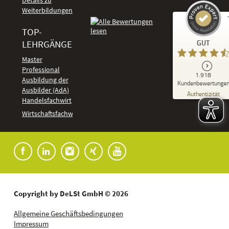
Details zu
Weiterbildungen
TOP-
Kundenbewertungen und Erfahrungen zu
LEHRGÄNGE
GUT
DeLSt - Deutsches eLearning Studieninstitut
Master
Professional
GUT
1.918
%
92
Ausbildung der
Kundenbewertunge
Ausbilder (AdA)
Empfehlungen auf
Authentizität
ProvenExpert.com
Handelsfachwirt
5,00
/
4,37
Kundenbewertungen
Wirtschaftsfachwirt
91
1.827
Bewertungen auf
7
Bewertungen von
ProvenExpert.com
anderen Quellen
Blick aufs ProvenExpert-Profil werfen
04.08.2026
Copyright by DeLSt GmbH © 2026
Allgemeine Geschäftsbedingungen
Impressum