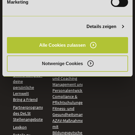
Marketing
INFORMATIONEN
BILDUNGSBEREICHE
DeLSt
IHK-
Weiterbildungen
Leitsätze
Wirtschaft &
Details zeigen
PreisFAIRsprechen
Rechnungswesen
Studieninfos
Bildung &
Digitales Lernen
Fördermöglichkeiten
Alle Cookies zulassen
Künstliche
Bildungsgutschein
Intelligenz
Check
Marketing und
Aufstiegs-BAföG
Notwenige Cookies
Vertrieb
Check
Kommunikation
Online Campus -
und Coaching
deine
Management und
persönliche
Personalentwicklung
Lernwelt
Compliance &
Bring a Friend
Pflichtschulungen
Partnerprogramm
Fitness- und
des DeLSt
Gesundheitsmanagement
Stellenangebote
AZAV-Maßnahmen
mit
Lexikon
Bildungsgutschein