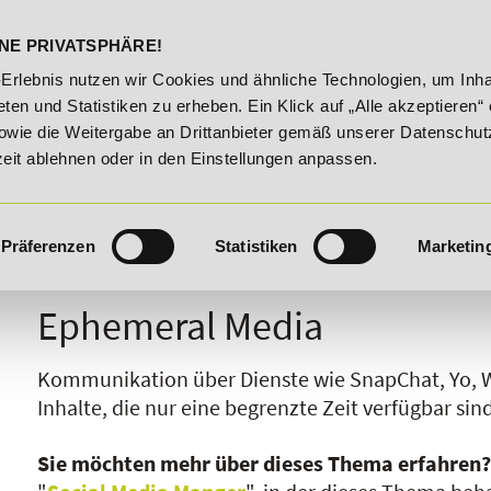
DELST
STUDIENINFOS
KONTA
NE PRIVATSPHÄRE!
ungsroute!
20% Rabatt bis 03.09.2026 - Bildungsroute!
-Erlebnis nutzen wir Cookies und ähnliche Technologien, um Inha
ten und Statistiken zu erheben. Ein Klick auf „Alle akzeptieren“ 
owie die Weitergabe an Drittanbieter gemäß unserer Datenschut
zeit ablehnen oder in den Einstellungen anpassen.
Präferenzen
Statistiken
Marketin
I
J
K
L
M
N
O
P
Q
R
Ephemeral Media
Kommunikation über Dienste wie SnapChat, Yo, W
Inhalte, die nur eine begrenzte Zeit verfügbar s
Sie möchten mehr über dieses Thema erfahren