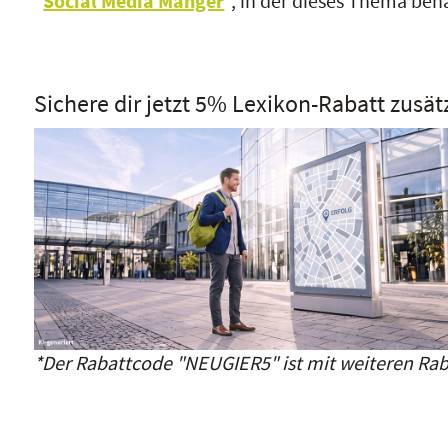
"
Social Media Manger
", in der dieses Thema beh
Sichere dir jetzt 5% Lexikon-Rabatt zusät
*Der Rabattcode "NEUGIER5" ist mit weiteren Rab