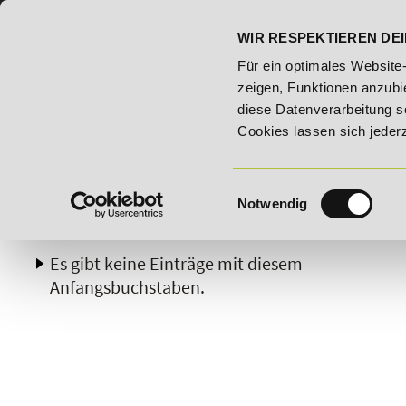
07191 - 22986 - 0
BILDUNGSHOTLINE:
WIR RESPEKTIEREN DEI
09.2026 - Bildungsroute!
20% Rabatt bis 03.09.2026 - Bild
Für ein optimales Website
zeigen, Funktionen anzubie
diese Datenverarbeitung s
Cookies lassen sich jeder
Einwilligungsauswahl
Notwendig
A
B
C
D
E
F
G
H
Es gibt keine Einträge mit diesem
Anfangsbuchstaben.