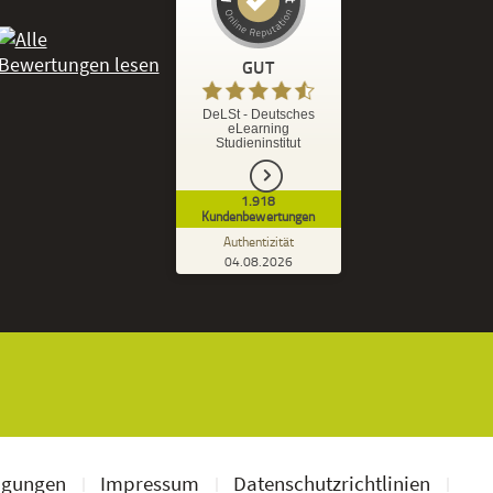
Kundenbewertungen und Erfahrungen zu
DeLSt - Deutsches eLearning Studieninstitut
GUT
%
92
GUT
DeLSt - Deutsches
eLearning
Empfehlungen auf
Studieninstitut
ProvenExpert.com
5,00
/
4,37
1.918
1.827
91
Kundenbewertungen
7
Bewertungen von
Bewertungen auf
Authentizität
anderen Quellen
ProvenExpert.com
04.08.2026
Kundenbewertungen der DeLSt auf Pro
Blick aufs ProvenExpert-Profil werfen
Ramona B.
3,60
Leider wird am Anfang nicht mitgeteilt
welche und wie viele Bücher man zusätzlich
geschickt bekommt, dadurch...
ngungen
Impressum
Datenschutzrichtlinien