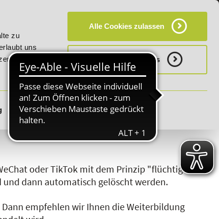
KT
HÄUFIG GESTELLTE FRAGEN (FAQ)
CAMPUS
Alle Cookies zulassen
20% Rabatt bis 03.09.2026 - Bildungsroute!
20% Rabatt b
lte zu
erlaubt uns
zerklärung.
Notwenige Cookies
g
Details zeigen
S
T
U
V
W
X
Y
Z
eChat oder TikTok mit dem Prinzip "flüchtiger"
ind und dann automatisch gelöscht werden.
?
Dann empfehlen wir Ihnen die Weiterbildung