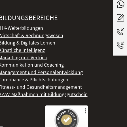
BILDUNGSBEREICHE
IHK-Weiterbildungen
Wirtschaft & Rechnungswesen
Bildung & Digitales Lernen
Künstliche Intelligenz
Marketing und Vertrieb
Kommunikation und Coaching
Management und Personalentwicklung
Compliance & Pflichtschulungen
Fitness- und Gesundheitsmanagement
AZAV-Maßnahmen mit Bildungsgutschein
Kundenbewertungen und Erfahrungen zu
DeLSt - Deutsches eLearning Studieninstitut