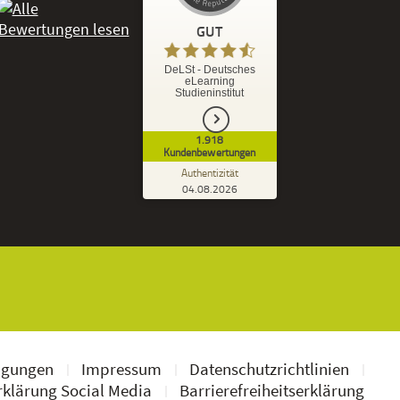
GUT
%
92
GUT
DeLSt - Deutsches
eLearning
Empfehlungen auf
Studieninstitut
ProvenExpert.com
5,00
/
4,37
1.918
1.827
91
Kundenbewertungen
7
Bewertungen von
Bewertungen auf
Authentizität
anderen Quellen
ProvenExpert.com
04.08.2026
Kundenbewertungen der DeLSt auf Pro
Blick aufs ProvenExpert-Profil werfen
Ramona B.
3,60
Leider wird am Anfang nicht mitgeteilt
welche und wie viele Bücher man zusätzlich
geschickt bekommt, dadurch...
ngungen
Impressum
Datenschutzrichtlinien
klärung Social Media
Barrierefreiheitserklärung