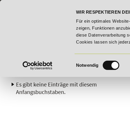
07191 - 22986 - 0
BILDUNGSHOTLINE:
WIR RESPEKTIEREN DEI
- Bildungsroute!
20% Rabatt bis 03.09.2026 - Bildungsrout
Für ein optimales Website
zeigen, Funktionen anzubie
diese Datenverarbeitung s
Cookies lassen sich jeder
Einwilligungsauswahl
Notwendig
A
B
C
D
E
F
G
H
Es gibt keine Einträge mit diesem
Anfangsbuchstaben.