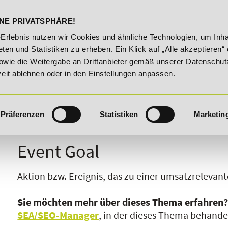
DELST
STUDIENINFOS
KONTA
NE PRIVATSPHÄRE!
e!
20% Rabatt bis 03.09.2026 - Bildungsroute!
20% R
-Erlebnis nutzen wir Cookies und ähnliche Technologien, um Inha
ten und Statistiken zu erheben. Ein Klick auf „Alle akzeptieren“ 
owie die Weitergabe an Drittanbieter gemäß unserer Datenschut
zeit ablehnen oder in den Einstellungen anpassen.
Präferenzen
Statistiken
Marketin
I
J
K
L
M
N
O
P
Q
R
Event Goal
Aktion bzw. Ereignis, das zu einer umsatzreleva
Sie möchten mehr über dieses Thema erfahren
SEA/SEO-Manager
, in der dieses Thema behandel