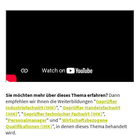
Sie möchten mehr über dieses Thema erfahren?
Dann
empfehlen wir Ihnen die Weiterbildungen "
Geprüfter
Industriefachwirt (IHK)
", "
Geprüfter Handelsfachwirt
(IHK)
", "
Geprüfter technischer Fachwirt (IHK)
",
"
Personalmanager
" und "
Wirtschaftsbezogene
Qualifikationen (IHK)
", in denen dieses Thema behandelt
wird.