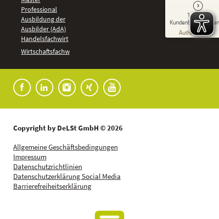
Professional
GUT
1.918
%
92
Ausbildung der
Kundenbewertunge
Ausbilder (AdA)
Empfehlungen auf
Authentizität
ProvenExpert.com
Handelsfachwirt
5,00
/
4,37
Kundenbewertungen
Wirtschaftsfachwirt
91
1.827
Bewertungen auf
7
Bewertungen von
ProvenExpert.com
anderen Quellen
Blick aufs ProvenExpert-Profil werfen
04.08.2026
Copyright by DeLSt GmbH © 2026
Allgemeine Geschäftsbedingungen
Impressum
Datenschutzrichtlinien
Datenschutzerklärung Social Media
Barrierefreiheitserklärung