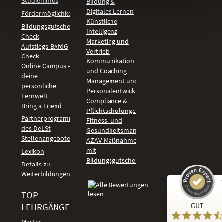
Studieninfos
Bildung &
Digitales Lernen
Fördermöglichkeiten
Künstliche
Bildungsgutschein
Intelligenz
Check
Marketing und
Aufstiegs-BAföG
Vertrieb
Check
Kommunikation
Online Campus -
und Coaching
deine
Management und
persönliche
Personalentwicklung
Lernwelt
Compliance &
Bring a Friend
Pflichtschulungen
Partnerprogramm
Fitness- und
des DeLSt
Gesundheitsmanagement
Stellenangebote
AZAV-Maßnahmen
mit
Lexikon
Bildungsgutschein
Details zu
Weiterbildungen
TOP-
Kundenbewertungen und Erfahrungen zu
LEHRGÄNGE
GUT
DeLSt - Deutsches eLearning Studieninstitut
Master