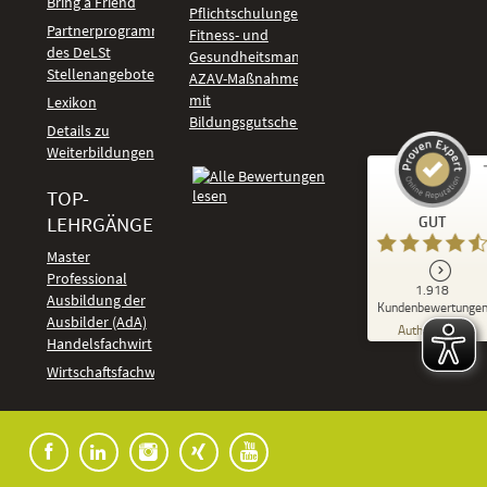
Bring a Friend
Pflichtschulungen
Partnerprogramm
Fitness- und
des DeLSt
Gesundheitsmanagement
Stellenangebote
AZAV-Maßnahmen
mit
Lexikon
Bildungsgutschein
Details zu
Weiterbildungen
TOP-
Kundenbewertungen und Erfahrungen zu
LEHRGÄNGE
GUT
DeLSt - Deutsches eLearning Studieninstitut
Master
Professional
GUT
1.918
%
92
Ausbildung der
Kundenbewertunge
Ausbilder (AdA)
Empfehlungen auf
Authentizität
ProvenExpert.com
Handelsfachwirt
5,00
/
4,37
Kundenbewertungen
Wirtschaftsfachwirt
91
1.827
Bewertungen auf
7
Bewertungen von
ProvenExpert.com
anderen Quellen
Blick aufs ProvenExpert-Profil werfen