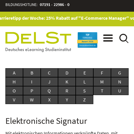
BILDUNGSHOTLINE:
07191 - 22986 - 0
rrieretipp der Woche: 25% Rabatt auf "E-Commerce Manager" vom 
A
B
C
D
E
F
G
H
I
J
K
L
M
N
O
P
Q
R
S
T
U
V
W
X
Y
Z
Elektronische Signatur
Mit elektronischen Informationen verknüpfte Daten, mit