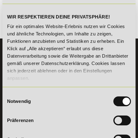
kombinierbar. Wir informieren dich gern.
WIR RESPEKTIEREN DEINE PRIVATSPHÄRE!
Für ein optimales Website-Erlebnis nutzen wir Cookies
Es gibt keine Einträge mit diesem Anfangsbuchstaben.
und ähnliche Technologien, um Inhalte zu zeigen,
Funktionen anzubieten und Statistiken zu erheben. Ein
Klick auf „Alle akzeptieren“ erlaubt uns diese
KONTAKT
Datenverarbeitung sowie die Weitergabe an Drittanbieter
07191 - 22986 - 0
gemäß unserer Datenschutzerklärung. Cookies lassen
+49 (0) 7191 9513203
sich jederzeit ablehnen oder in den Einstellungen
anpassen.
DeLSt GmbH - Deutsches eLearning Studieninstitut
Willy-Brandt-Platz 2
Einwilligungsauswahl
71522
Backnang
Notwendig
Aus dem Ausland:
+49 (0) 7191 - 22 986 – 0
Fax:
+49 (0) 7191 - 22 986 - 99
Präferenzen
Erreichbarkeit:
Montag bis Donnerstag: 8:00 - 19:00 Uhr
Freitag: 8:00 - 17:00 Uhr
Samstag: 9:00 - 15:00 Uhr