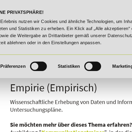
DELST
STUDIENINFOS
KONTA
NE PRIVATSPHÄRE!
ngsroute!
20% Rabatt bis 03.09.2026 - Bildungsroute!
-Erlebnis nutzen wir Cookies und ähnliche Technologien, um Inha
ten und Statistiken zu erheben. Ein Klick auf „Alle akzeptieren“ 
owie die Weitergabe an Drittanbieter gemäß unserer Datenschut
zeit ablehnen oder in den Einstellungen anpassen.
Präferenzen
Statistiken
Marketin
I
J
K
L
M
N
O
P
Q
R
Empirie (Empirisch)
Wissenschaftliche Erhebung von Daten und Infor
Untersuchungspläne.
Sie möchten mehr über dieses Thema erfahren