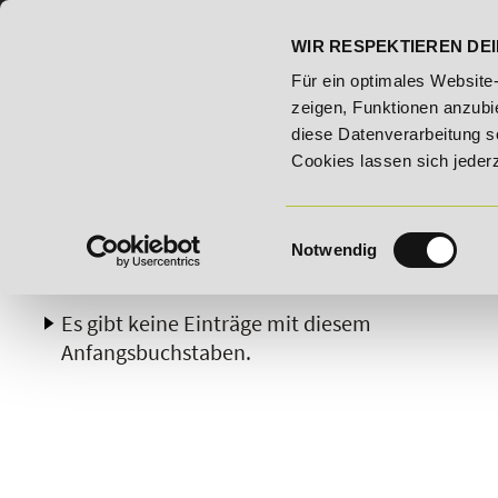
07191 - 22986 - 0
BILDUNGSHOTLINE:
WIR RESPEKTIEREN DEI
9.2026 - Bildungsroute!
20% Rabatt bis 03.09.2026 - Bildu
Für ein optimales Website
zeigen, Funktionen anzubie
diese Datenverarbeitung s
Cookies lassen sich jeder
Einwilligungsauswahl
Notwendig
A
B
C
D
E
F
G
H
Es gibt keine Einträge mit diesem
Anfangsbuchstaben.