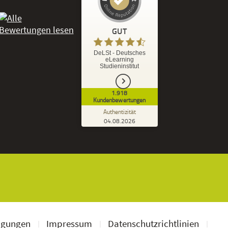
Kundenbewertungen und Erfahrungen zu
DeLSt - Deutsches eLearning Studieninstitut
GUT
%
92
GUT
DeLSt - Deutsches
eLearning
Empfehlungen auf
Studieninstitut
ProvenExpert.com
5,00
/
4,37
1.918
1.827
91
Kundenbewertungen
7
Bewertungen von
Bewertungen auf
Authentizität
anderen Quellen
ProvenExpert.com
04.08.2026
Kundenbewertungen der DeLSt auf Pro
Blick aufs ProvenExpert-Profil werfen
Ramona B.
3,60
Leider wird am Anfang nicht mitgeteilt
welche und wie viele Bücher man zusätzlich
geschickt bekommt, dadurch...
ngungen
Impressum
Datenschutzrichtlinien