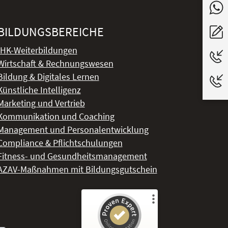
BILDUNGSBEREICHE
IHK-Weiterbildungen
Wirtschaft & Rechnungswesen
Bildung & Digitales Lernen
Künstliche Intelligenz
Marketing und Vertrieb
Kommunikation und Coaching
Management und Personalentwicklung
Compliance & Pflichtschulungen
Fitness- und Gesundheitsmanagement
AZAV-Maßnahmen mit Bildungsgutschein
Kundenbewertungen und Erfahrungen zu
DeLSt - Deutsches eLearning Studieninstitut