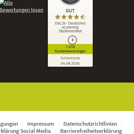
GUT
%
92
GUT
DeLSt - Deutsches
eLearning
Empfehlungen auf
Studieninstitut
ProvenExpert.com
5,00
/
4,37
1.918
1.827
91
Kundenbewertungen
7
Bewertungen von
Bewertungen auf
Authentizität
anderen Quellen
ProvenExpert.com
04.08.2026
Kundenbewertungen der DeLSt auf Pro
Blick aufs ProvenExpert-Profil werfen
Ramona B.
3,60
Leider wird am Anfang nicht mitgeteilt
welche und wie viele Bücher man zusätzlich
geschickt bekommt, dadurch...
ngungen
Impressum
Datenschutzrichtlinien
klärung Social Media
Barrierefreiheitserklärung