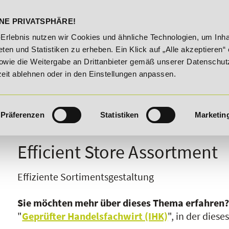
DELST
STUDIENINFOS
KONTA
NE PRIVATSPHÄRE!
20% Rabatt bis 03.09.2026 - Bildungsroute!
20% Rabatt 
-Erlebnis nutzen wir Cookies und ähnliche Technologien, um Inha
ten und Statistiken zu erheben. Ein Klick auf „Alle akzeptieren“ 
owie die Weitergabe an Drittanbieter gemäß unserer Datenschut
zeit ablehnen oder in den Einstellungen anpassen.
Präferenzen
Statistiken
Marketin
I
J
K
L
M
N
O
P
Q
R
Efficient Store Assortment
Effiziente Sortimentsgestaltung
Sie möchten mehr über dieses Thema erfahren
"
Geprüfter Handelsfachwirt (IHK)
", in der dies