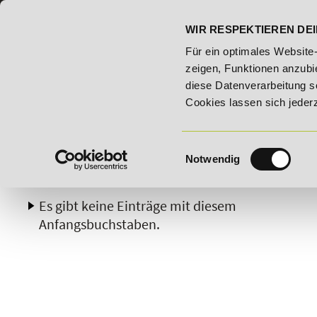
07191 - 22986 - 0
BILDUNGSHOTLINE:
WIR RESPEKTIEREN DEI
ungsroute!
20% Rabatt bis 03.09.2026 - Bildungsroute!
Für ein optimales Website
zeigen, Funktionen anzubie
diese Datenverarbeitung s
Cookies lassen sich jeder
Einwilligungsauswahl
Notwendig
A
B
C
D
E
F
G
H
Es gibt keine Einträge mit diesem
Anfangsbuchstaben.