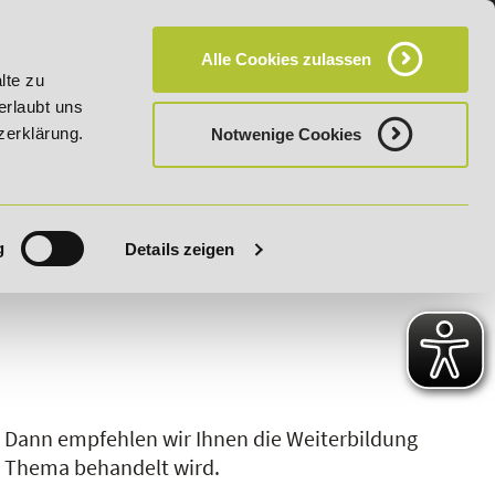
KT
HÄUFIG GESTELLTE FRAGEN (FAQ)
CAMPUS
Alle Cookies zulassen
bis 03.09.2026 - Bildungsroute!
20% Rabatt bis 03.09.2026 
lte zu
erlaubt uns
zerklärung.
Notwenige Cookies
g
Details zeigen
S
T
U
V
W
X
Y
Z
?
Dann empfehlen wir Ihnen die Weiterbildung
es Thema behandelt wird.