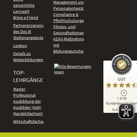
Management und
persönliche
Personalentwicklung
Lernwelt
Compliance &
Bring a Friend
Pflichtschulungen
Partnerprogramm
Fitness- und
des DeLSt
Gesundheitsmanagement
Stellenangebote
AZAV-Maßnahmen
mit
Lexikon
Bildungsgutschein
Details zu
Weiterbildungen
TOP-
Kundenbewertungen und Erfahrungen zu
LEHRGÄNGE
GUT
DeLSt - Deutsches eLearning Studieninstitut
Master
Professional
GUT
1.918
%
92
Ausbildung der
Kundenbewertunge
Ausbilder (AdA)
Empfehlungen auf
Authentizität
ProvenExpert.com
Handelsfachwirt
5,00
/
4,37
Kundenbewertungen
Wirtschaftsfachwirt
91
1.827
Bewertungen auf
7
Bewertungen von