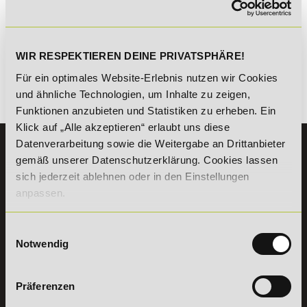
*Der Rabattcode "NEUGIER5" ist mit weiteren Rabatten
kombinierbar. Wir informieren dich gern.
WIR RESPEKTIEREN DEINE PRIVATSPHÄRE!
Für ein optimales Website-Erlebnis nutzen wir Cookies
und ähnliche Technologien, um Inhalte zu zeigen,
Es gibt keine Einträge mit diesem Anfangsbuchstaben.
Funktionen anzubieten und Statistiken zu erheben. Ein
Klick auf „Alle akzeptieren“ erlaubt uns diese
Datenverarbeitung sowie die Weitergabe an Drittanbieter
KONTAKT
gemäß unserer Datenschutzerklärung. Cookies lassen
07191 - 22986 - 0
sich jederzeit ablehnen oder in den Einstellungen
anpassen.
+49 (0) 7191 9513203
Einwilligungsauswahl
DeLSt GmbH - Deutsches eLearning Studieninstitut
Willy-Brandt-Platz 2
Notwendig
71522
Backnang
Aus dem Ausland:
+49 (0) 7191 - 22 986 – 0
Präferenzen
Fax:
+49 (0) 7191 - 22 986 - 99
Erreichbarkeit: