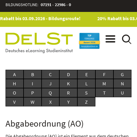
BILDUNGSHOTLINE:
07191 - 22986 - 0
Rabatt bis 03.09.2026 - Bildungsroute!
20% Rabatt bis 03.
A
B
C
D
E
F
G
H
I
J
K
L
M
N
O
P
Q
R
S
T
U
V
W
X
Y
Z
Abgabeordnung (AO)
Die Abgabeordnung (AO) ist ein Element aus dem deutschen